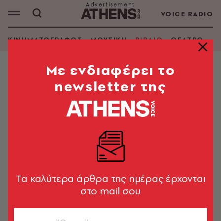
VOICE RADIO
ΚΙΝΗΜΑΤΟΓΡΑΦΟΣ
ΜΟΥΣΙΚΗ
ΒΙΒΛΙΟ
ΘΕΑΤΡΟ - Ο
Mε ενδιαφέρει το
newsletter της
ΠΗΝΕΛΟΠΗ ΜΩΡΑΙΤΟΥ
ΑΝΑΖΗΤΗΣΗ ΒΙΒΛΙΟΥ
Εμφάνιση φίλτρων
Tα καλύτερα άρθρα της ημέρας έρχονται
στο mail σου