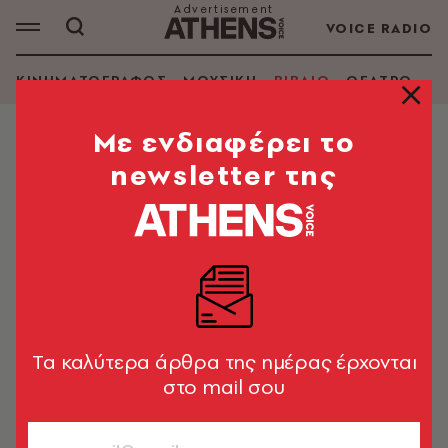
VOICE RADIO
ΚΙΝΗΜΑΤΟΓΡΑΦΟΣ
ΜΟΥΣΙΚΗ
ΒΙΒΛΙΟ
ΘΕΑΤΡΟ - Ο
Mε ενδιαφέρει το
newsletter της
ΠΕΛΑ ΣΟΥΛΤΑΤΟΥ
ΑΝΑΖΗΤΗΣΗ ΒΙΒΛΙΟΥ
Εμφάνιση φίλτρων
Tα καλύτερα άρθρα της ημέρας έρχονται
στο mail σου