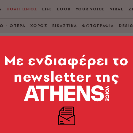
Α
ΠΟΛΙΤΙΣΜΟΣ
LIFE
LOOK
YOUR VOICE
VIRAL
Ζ
Ο - ΟΠΕΡΑ
ΧΟΡΟΣ
ΕΙΚΑΣΤΙΚΑ
ΦΩΤΟΓΡΑΦΙΑ
DESI
Mε ενδιαφέρει το
newsletter της
ίνος
λας
Διόπτρα
Παιδικ
άκης