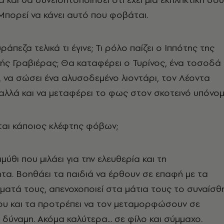
Μπορεί να κάνει αυτό που φοβάται.
ράπεζα τελικά τι έγινε; Τι ρόλο παίζει ο Ιππότης της
ής Γραβιέρας;
Θα καταφέρει ο Τυρίνος, ένα τοσοδά
ι, να σώσει ένα αλυσοδεμένο λιοντάρι, τον Λέοντα
 αλλά και να μεταφέρει το φως στον σκοτεινό υπόνομ
ται κάποιος κλέφτης φόβων;
ύθι που μιλάει για την ελευθερία και τη
ητα.
Βοηθάει τα παιδιά να έρθουν σε επαφή με τα
ματά τους, απενοχοποιεί στα μάτια τους το συναίσθ
υ και τα προτρέπει να τον μεταμορφώσουν σε
α δύναμη.
Ακόμα καλύτερα... σε φίλο και σύμμαχο.