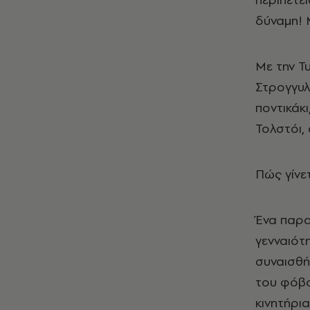
δύναμη!
Με την Τυ
Στρογγυλ
ποντικάκ
Τολστόι,
Πώς γίνε
Ένα παραμ
γενναιότ
συναισθή
του φόβο
κινητήρι