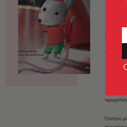
Σελίδες: 4
Τιμή: €14,3
Ημ/νία έκδ
ISBN: 978-
Διαστάσεις:
Ο
Τυ
πο
λη
τιμωρήσε
Ώσπου μι
περιπέτει