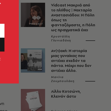
ς
Vidcast Μακριά από
το πλήθος | Νεκταρία
Αναστασιάδου: Η Πόλη
όπως τη
φανταζόμαστε, η Πόλη
ως πραγματικά έχει
Κρυστάλλη
Γλυνιαδάκη
Αν(τ)οχή: Η ιστορία
μιας γυναίκας που
ν
αντέχει σχεδόν τα
ίναι
πάντα. Μέχρι που δεν
αντέχει άλλο.
ι να
Μανίνα
Ζουμπουλάκη
Λίλλυ Κοτσώνη,
Κλεινόν άστυ
νη
ύπερ