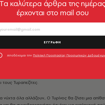
Tα καλύτερα άρθρα της ημέρα
έρχονται στο mail σου
8
5
οσης: 13.04.2022
960-653-353-2
 21 x 29
ΕΓΓΡΑΦΗ
Αποδέχομαι την
Πολιτική Προστασίας Προσωπικών Δεδομένω
ρίνος ζει όλη του τη ζωή σε έναν σκοτεινό υπόνομο.
Ε
λύ φτωχός, όπως σχεδόν όλα τα ποντίκια. Αποφασίζε
στέψει την Τυράπεζα, να μοιράσει το τυρί και να
ι τους Τυραπεζίτες.
α νύχτα όλα αλλάζουν... Ο Τυρίνος θα ζήσει μια απίθα
α και θα συνειδητοποιήσει ότι έχει μια εκπληκτική σο