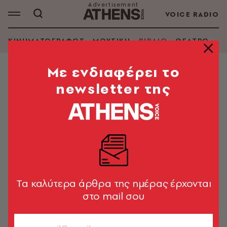
VOICE RADIO
ΚΙΝΗΜΑΤΟΓΡΑΦΟΣ
ΜΟΥΣΙΚΗ
ΒΙΒΛΙΟ
ΘΕΑΤΡΟ - Ο
Mε ενδιαφέρει το
newsletter της
Π. ΝΤ. ΤΖΕΙΜΣ
ΑΝΑΖΗΤΗΣΗ ΒΙΒΛΙΟΥ
Εμφάνιση φίλτρων
Tα καλύτερα άρθρα της ημέρας έρχονται
στο mail σου