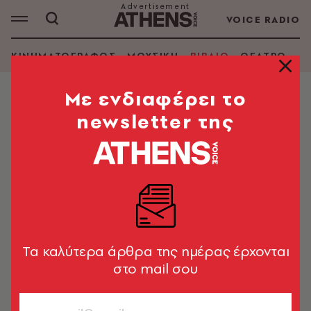
VOICE RADIO
ΚΙΝΗΜΑΤΟΓΡΑΦΟΣ
ΜΟΥΣΙΚΗ
ΒΙΒΛΙΟ
ΘΕΑΤΡΟ - Ο
Mε ενδιαφέρει το
newsletter της
Π. ΦΙΛΟΘΕΟΣ ΦΑΡΟΣ
ΑΝΑΖΗΤΗΣΗ ΒΙΒΛΙΟΥ
Εμφάνιση φίλτρων
Tα καλύτερα άρθρα της ημέρας έρχονται
στο mail σου