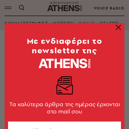
VOICE RADIO
ΚΙΝΗΜΑΤΟΓΡΑΦΟΣ
ΜΟΥΣΙΚΗ
ΒΙΒΛΙΟ
ΘΕΑΤΡΟ - Ο
Mε ενδιαφέρει το
newsletter της
ORHAN PAMUK
ΑΝΑΖΗΤΗΣΗ ΒΙΒΛΙΟΥ
Εμφάνιση φίλτρων
Tα καλύτερα άρθρα της ημέρας έρχονται
στο mail σου