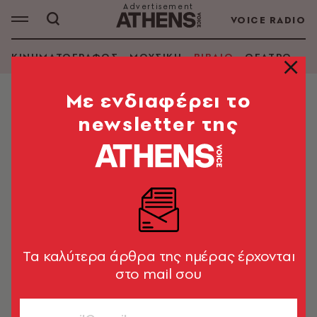
VOICE RADIO
ΚΙΝΗΜΑΤΟΓΡΑΦΟΣ
ΜΟΥΣΙΚΗ
ΒΙΒΛΙΟ
ΘΕΑΤΡΟ - Ο
Mε ενδιαφέρει το
newsletter της
ΝΙΚΟΛΑΟΣ Δ. ΚΑΝΕΛΛΟΣ
ΑΝΑΖΗΤΗΣΗ ΒΙΒΛΙΟΥ
Εμφάνιση φίλτρων
Tα καλύτερα άρθρα της ημέρας έρχονται
στο mail σου