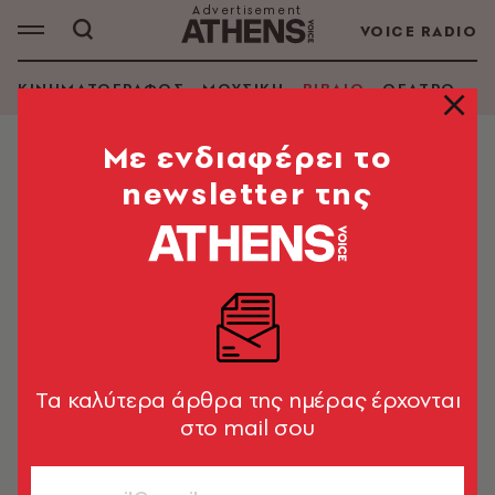
VOICE RADIO
ΚΙΝΗΜΑΤΟΓΡΑΦΟΣ
ΜΟΥΣΙΚΗ
ΒΙΒΛΙΟ
ΘΕΑΤΡΟ - Ο
Mε ενδιαφέρει το
newsletter της
ΝΕΣΙΕ ΓΙΑΣΙΝ
ΑΝΑΖΗΤΗΣΗ ΒΙΒΛΙΟΥ
Εμφάνιση φίλτρων
Tα καλύτερα άρθρα της ημέρας έρχονται
στο mail σου