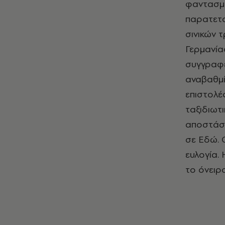
φαντασμα
παρατετα
σινικών 
Γερμανία
συγγραφέ
αναβαθμί
επιστολέ
ταξιδιωτ
αποστάσε
σε Εδώ. 
ευλογία.
το όνειρο