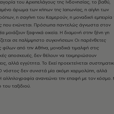
γορία του Αρχιπελάγους της Ινδονησίας, το βαθύ,
μένο άρωμα των κήπων της Ιαπωνίας, η αίγλη των
τρόπων, η σαγήνη του Καμερούν, η μοναδική εμπειρία
ς που ενώνεται. Πρόσωπα παντελώς άγνωστα στον
α μοιάζουν ξαφνικά οικεία. Η διαμονή στην ξένη γη
ζεται σε παλίμψηστο συγκινήσεων. Οι παρένθετες
ς φίλων από την Αθήνα, μοναδικά τιμαλφή στις
ικές αποσκευές, δεν θέλουν να τεκμηριώσουν
ις, αλλά εγγύτητα. Το Εκεί προεκτείνεται συστηματι
Ο νόστος δεν συνιστά μία ακόμη χαρμολύπη, αλλά
 Η αλληλογραφία ανανεώνει την επαφή με τον κόσμο.
 του ταξιδιού.