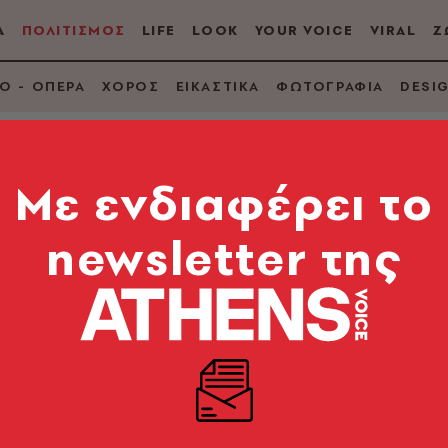
Α
ΠΟΛΙΤΙΣΜΟΣ
LIFE
LOOK
YOUR VOICE
VIRAL
Ζ
Ο - ΟΠΕΡΑ
ΧΟΡΟΣ
ΕΙΚΑΣΤΙΚΑ
ΦΩΤΟΓΡΑΦΙΑ
DESI
Mε ενδιαφέρει το
ΡΗΜΑ
newsletter της
ί
 Βέης
Κέδρος
Μυθιστόρ