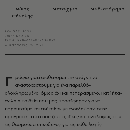
Νίκος
Μεταίχμιο
Μυθιστόρημα
Θέμελης
Σελίδες: 1392
Τιμή: €20,90
ISBN: 978-618-03-1358-1
Διαστάσεις: 15 x 21
Γ
ράφω γιατί αισθάνομαι την ανάγκη να
αναστοχαστούμε για ένα παρελθόν
ολοκληρωμένο, όμως όχι και πεπερασμένο. Γιατί ήταν
χωλή η παιδεία που μας προσέφεραν για να
πορευτούμε και ανέκαθεν με ενοχλούσαν, στην
πραγματικότητα που ζούσα, ιδέες και αντιλήψεις που
τις θεωρούσα υπεύθυνες για τις κάθε λογής