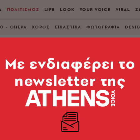
Α
ΠΟΛΙΤΙΣΜΟΣ
LIFE
LOOK
YOUR VOICE
VIRAL
Ζ
Ο - ΟΠΕΡΑ
ΧΟΡΟΣ
ΕΙΚΑΣΤΙΚΑ
ΦΩΤΟΓΡΑΦΙΑ
DESI
Mε ενδιαφέρει το
ΡΗΜΑ
newsletter της
αταραμένη αυλή
τριτς
Καστανιώτης
Μυθιστόρ