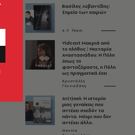
ς
Βασίλης Λεβαντίδης:
Σημεία των καιρών
A.V. Team
Vidcast Μακριά από
το πλήθος | Νεκταρία
Αναστασιάδου: Η Πόλη
όπως τη
φανταζόμαστε, η Πόλη
ν
ως πραγματικά έχει
ία
Κρυστάλλη
Γλυνιαδάκη
Αν(τ)οχή: Η ιστορία
μιας γυναίκας που
αντέχει σχεδόν τα
πάντα. Μέχρι που δεν
αντέχει άλλο.
Μανίνα