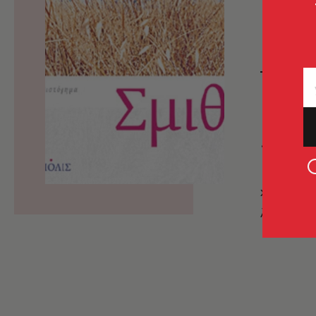
«Π
χιούμορ 
λίγο μετά