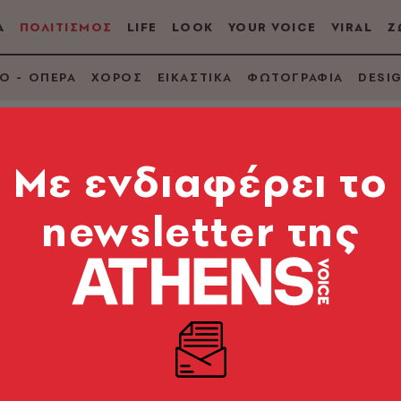
Α
ΠΟΛΙΤΙΣΜΟΣ
LIFE
LOOK
YOUR VOICE
VIRAL
Ζ
Ο - ΟΠΕΡΑ
ΧΟΡΟΣ
ΕΙΚΑΣΤΙΚΑ
ΦΩΤΟΓΡΑΦΙΑ
DESI
Mε ενδιαφέρει το
ΡΗΜΑ
newsletter της
θ
ική
Πόλις
Μυθιστόρ
ύλου