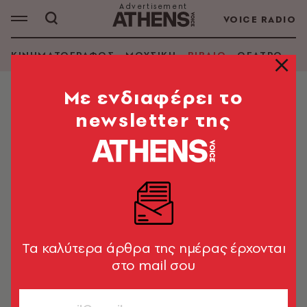
VOICE RADIO
ΚΙΝΗΜΑΤΟΓΡΑΦΟΣ
ΜΟΥΣΙΚΗ
ΒΙΒΛΙΟ
ΘΕΑΤΡΟ - Ο
Mε ενδιαφέρει το
newsletter της
ΜΠΡΟΥΝΟ ΝΤΟΥΣΕ
ΑΝΑΖΗΤΗΣΗ ΒΙΒΛΙΟΥ
Εμφάνιση φίλτρων
Tα καλύτερα άρθρα της ημέρας έρχονται
στο mail σου