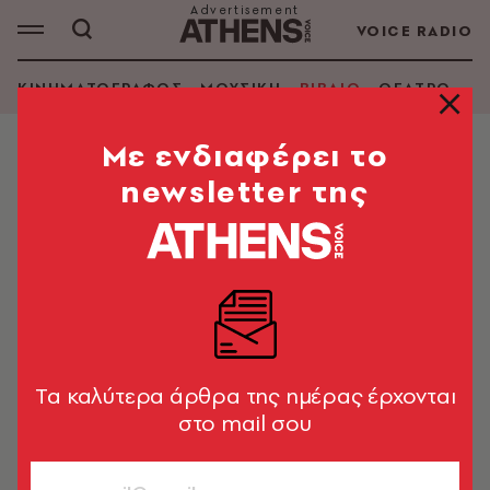
VOICE RADIO
ΚΙΝΗΜΑΤΟΓΡΑΦΟΣ
ΜΟΥΣΙΚΗ
ΒΙΒΛΙΟ
ΘΕΑΤΡΟ - Ο
Mε ενδιαφέρει το
newsletter της
MO GAWDAT
ΑΝΑΖΗΤΗΣΗ ΒΙΒΛΙΟΥ
Εμφάνιση φίλτρων
Tα καλύτερα άρθρα της ημέρας έρχονται
στο mail σου