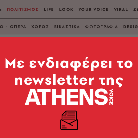
Α
ΠΟΛΙΤΙΣΜΟΣ
LIFE
LOOK
YOUR VOICE
VIRAL
Ζ
Ο - ΟΠΕΡΑ
ΧΟΡΟΣ
ΕΙΚΑΣΤΙΚΑ
ΦΩΤΟΓΡΑΦΙΑ
DESI
Mε ενδιαφέρει το
newsletter της
 σκηνής χωρίς πρόβ
ρης
Πατάκη
Μελέτε
ντάς