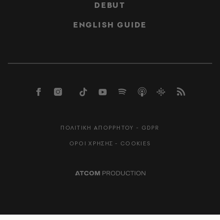
DEBUT
ENGLISH GUIDE
ΠΟΛΙΤΙΚΗ ΑΠΟΡΡΗΤΟΥ - GDPR
ΟΡΟΙ ΧΡΗΣΗΣ - COOKIES