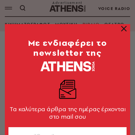
VOICE RADIO
ΚΙΝΗΜΑΤΟΓΡΑΦΟΣ
ΜΟΥΣΙΚΗ
ΒΙΒΛΙΟ
ΘΕΑΤΡΟ - Ο
Mε ενδιαφέρει το
newsletter της
MARK MAZOWER
ΑΝΑΖΗΤΗΣΗ ΒΙΒΛΙΟΥ
Εμφάνιση φίλτρων
Tα καλύτερα άρθρα της ημέρας έρχονται
στο mail σου