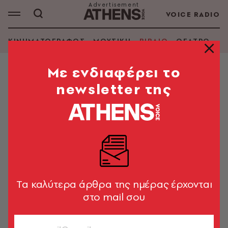
VOICE RADIO
ΚΙΝΗΜΑΤΟΓΡΑΦΟΣ
ΜΟΥΣΙΚΗ
ΒΙΒΛΙΟ
ΘΕΑΤΡΟ - Ο
Mε ενδιαφέρει το
newsletter της
ΛΕΜΟΝΙ ΣΝΙΚΕΤ
ΑΝΑΖΗΤΗΣΗ ΒΙΒΛΙΟΥ
Εμφάνιση φίλτρων
Tα καλύτερα άρθρα της ημέρας έρχονται
στο mail σου