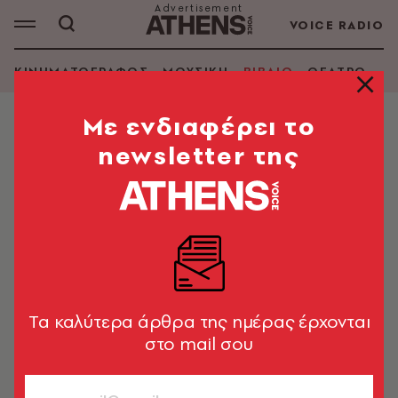
VOICE RADIO
ΚΙΝΗΜΑΤΟΓΡΑΦΟΣ
ΜΟΥΣΙΚΗ
ΒΙΒΛΙΟ
ΘΕΑΤΡΟ - Ο
Mε ενδιαφέρει το
newsletter της
ΛΑΜΠΡΟΣ ΦΙΣΦΗΣ
ΑΝΑΖΗΤΗΣΗ ΒΙΒΛΙΟΥ
Εμφάνιση φίλτρων
Tα καλύτερα άρθρα της ημέρας έρχονται
στο mail σου