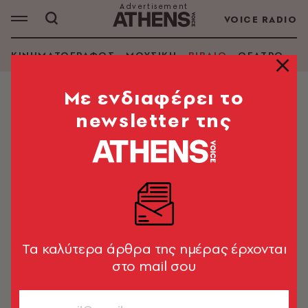
VOICE RADIO
ΚΙΝΗΜΑΤΟΓΡΑΦΟΣ
ΜΟΥΣΙΚΗ
ΒΙΒΛΙΟ
ΘΕΑΤΡΟ - Ο
Mε ενδιαφέρει το
newsletter της
ΚΩΣΤΑΣ ΛΟΓΑΡΑΣ
ΑΝΑΖΗΤΗΣΗ ΒΙΒΛΙΟΥ
Εμφάνιση φίλτρων
Tα καλύτερα άρθρα της ημέρας έρχονται
στο mail σου