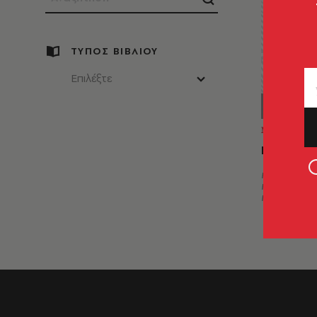
ΤΥΠΟΣ ΒΙΒΛΙΟΥ
Επιλέξτε
ΜΕΛΕΤΕΣ
Εκ Θεμε
Κλεοπάτρα
Παπαευαγγ
Γκενάκου