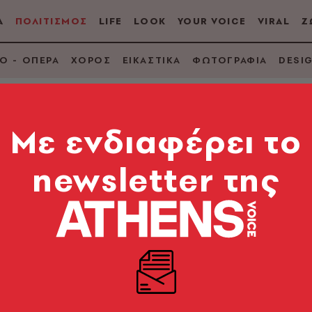
Α
ΠΟΛΙΤΙΣΜΟΣ
LIFE
LOOK
YOUR VOICE
VIRAL
Ζ
Ο - ΟΠΕΡΑ
ΧΟΡΟΣ
ΕΙΚΑΣΤΙΚΑ
ΦΩΤΟΓΡΑΦΙΑ
DESI
Mε ενδιαφέρει το
ΕΥΑΓΓΕΛΟΥ-ΓΚΕΝΑΚΟΥ
newsletter της