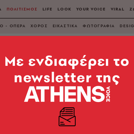
Α
ΠΟΛΙΤΙΣΜΟΣ
LIFE
LOOK
YOUR VOICE
VIRAL
Ζ
Ο - ΟΠΕΡΑ
ΧΟΡΟΣ
ΕΙΚΑΣΤΙΚΑ
ΦΩΤΟΓΡΑΦΙΑ
DESI
Mε ενδιαφέρει το
ΓΚΑ
newsletter της