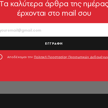
Tα καλύτερα άρθρα της ημέρα
έρχονται στο mail σου
ΕΓΓΡΑΦΗ
ΡΗΜΑ
ΜΥΘΙΣΤΟΡΗΜΑ
ΜΥΘΙΣΤΟΡΗΜΑ
υφό
Ο έλληνας
Συγγενής
ο
γιατρός
Αποδέχομαι την
Πολιτική Προστασίας Προσωπικών Δεδομένω
Καρολίνα
Καρολίνα
Μέρμηγκα
Μέρμηγκα