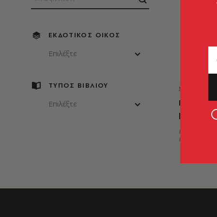
ΕΚΔΟΤΙΚΌΣ ΟΊΚΟΣ
Επιλέξτε
ΤΥΠΟΣ ΒΙΒΛΙΟΥ
ΜΥΘΙΣΤΟ
Κάτι κρ
Επιλέξτε
μυστήρι
Καρολίνα
Μέρμηγκα