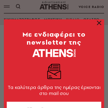
VOICE RADIO
ΚΙΝΗΜΑΤΟΓΡΑΦΟΣ
ΜΟΥΣΙΚΗ
ΒΙΒΛΙΟ
ΘΕΑΤΡΟ - Ο
Mε ενδιαφέρει το
newsletter της
INSIGHT
ΑΝΑΖΗΤΗΣΗ ΒΙΒΛΙΟΥ
Εμφάνιση φίλτρων
Tα καλύτερα άρθρα της ημέρας έρχονται
στο mail σου