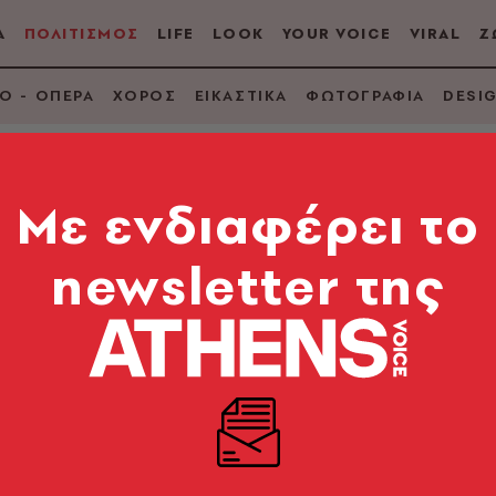
Α
ΠΟΛΙΤΙΣΜΟΣ
LIFE
LOOK
YOUR VOICE
VIRAL
Ζ
Ο - ΟΠΕΡΑ
ΧΟΡΟΣ
ΕΙΚΑΣΤΙΚΑ
ΦΩΤΟΓΡΑΦΙΑ
DESI
Mε ενδιαφέρει το
ΝΟΓΛΟΥ
newsletter της