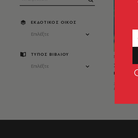
ΕΚΔΟΤΙΚΌΣ ΟΊΚΟΣ
Επιλέξτε
ΤΥΠΟΣ ΒΙΒΛΙΟΥ
ΜΥΘΙΣΤΟ
Συζυγικό
Επιλέξτε
καθήκον
Χριστόφορ
Βεϊνόγλου