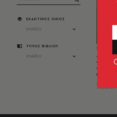
ΕΚΔΟΤΙΚΌΣ ΟΊΚΟΣ
Επιλέξτε
ΤΥΠΟΣ ΒΙΒΛΙΟΥ
ΜΕΛΕΤΕΣ
Διατροφ
Επιλέξτε
ασκησεο
φαρμακο
η
Γιώργος Ν.
Τουλιάτος