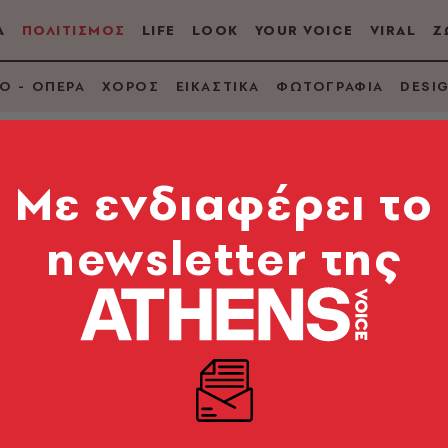
Α
ΠΟΛΙΤΙΣΜΟΣ
LIFE
LOOK
YOUR VOICE
VIRAL
Ζ
Ο - ΟΠΕΡΑ
ΧΟΡΟΣ
ΕΙΚΑΣΤΙΚΑ
ΦΩΤΟΓΡΑΦΙΑ
DESI
Mε ενδιαφέρει το
ΑΤΟΣ
newsletter της