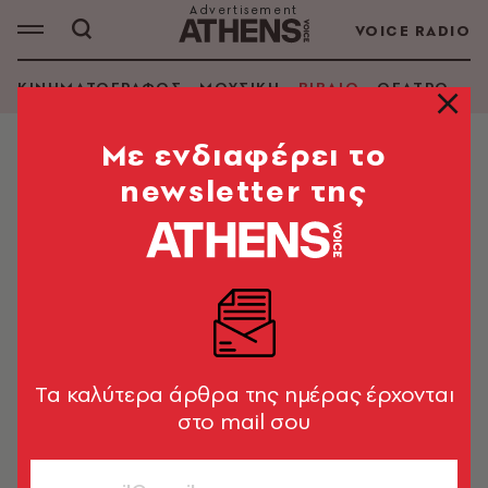
VOICE RADIO
ΚΙΝΗΜΑΤΟΓΡΑΦΟΣ
ΜΟΥΣΙΚΗ
ΒΙΒΛΙΟ
ΘΕΑΤΡΟ - Ο
Mε ενδιαφέρει το
newsletter της
ΓΙΩΡΓΟΣ ΓΙΩΤΗΣ
ΑΝΑΖΗΤΗΣΗ ΒΙΒΛΙΟΥ
Εμφάνιση φίλτρων
Tα καλύτερα άρθρα της ημέρας έρχονται
στο mail σου