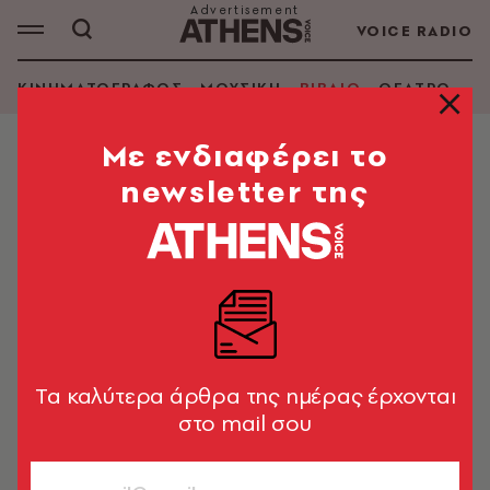
VOICE RADIO
ΚΙΝΗΜΑΤΟΓΡΑΦΟΣ
ΜΟΥΣΙΚΗ
ΒΙΒΛΙΟ
ΘΕΑΤΡΟ - Ο
Mε ενδιαφέρει το
newsletter της
ΓΙΩΡΓΗΣ ΕΞΑΡΧΟΣ
ΑΝΑΖΗΤΗΣΗ ΒΙΒΛΙΟΥ
Εμφάνιση φίλτρων
Tα καλύτερα άρθρα της ημέρας έρχονται
στο mail σου