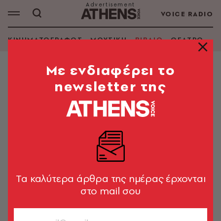
VOICE RADIO
ΚΙΝΗΜΑΤΟΓΡΑΦΟΣ
ΜΟΥΣΙΚΗ
ΒΙΒΛΙΟ
ΘΕΑΤΡΟ - Ο
Mε ενδιαφέρει το
newsletter της
ΓΙΑΝΝΗΣ ΚΑΛΠΟΥΖΟΣ
ΑΝΑΖΗΤΗΣΗ ΒΙΒΛΙΟΥ
Εμφάνιση φίλτρων
Tα καλύτερα άρθρα της ημέρας έρχονται
στο mail σου