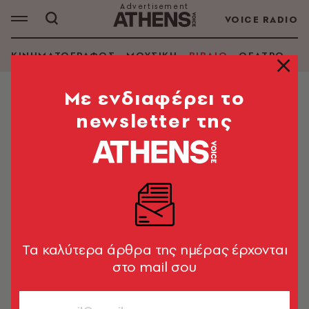
VOICE RADIO
ΚΙΝΗΜΑΤΟΓΡΑΦΟΣ
ΜΟΥΣΙΚΗ
ΒΙΒΛΙΟ
ΘΕΑΤΡΟ - Ο
Mε ενδιαφέρει το
newsletter της
DONATELLA DI
PIETRANTONIO
ΑΝΑΖΗΤΗΣΗ ΒΙΒΛΙΟΥ
Tα καλύτερα άρθρα της ημέρας έρχονται
Εμφάνιση φίλτρων
στο mail σου