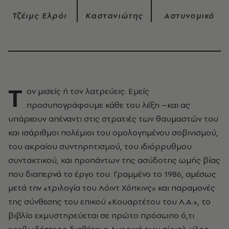
Τζέιμς Ελρόι
Καστανιώτης
Αστυνομικό
Τ
ον μισείς ή τον λατρεύεις. Εμείς
προσυπογράφουμε κάθε του λέξη –και ας
υπάρχουν απέναντι στις στρατιές των θαυμαστών του
και ισάριθμοι πολέμιοι του ομολογημένου σοβινισμού,
του ακραίου συντηρητισμού, του ιδιόρρυθμου
συντακτικού, και προπάντων της ασύδοτης ωμής βίας
που διαπερνά το έργο του. Γραμμένο το 1986, αμέσως
μετά την «τριλογία του Λόιντ Χόπκινς» και παραμονές
της σύνθεσης του επικού «Κουαρτέτου του Λ.Α.», το
βιβλίο εκμυστηρεύεται σε πρώτο πρόσωπο ό,τι
ερεβωδέστερο διαθέτει η Αμερική των σίριαλ κίλερ.