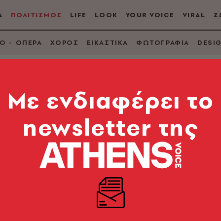
Α
ΠΟΛΙΤΙΣΜΟΣ
LIFE
LOOK
YOUR VOICE
VIRAL
Ζ
Ο - ΟΠΕΡΑ
ΧΟΡΟΣ
ΕΙΚΑΣΤΙΚΑ
ΦΩΤΟΓΡΑΦΙΑ
DESI
Mε ενδιαφέρει το
HAUER
newsletter της