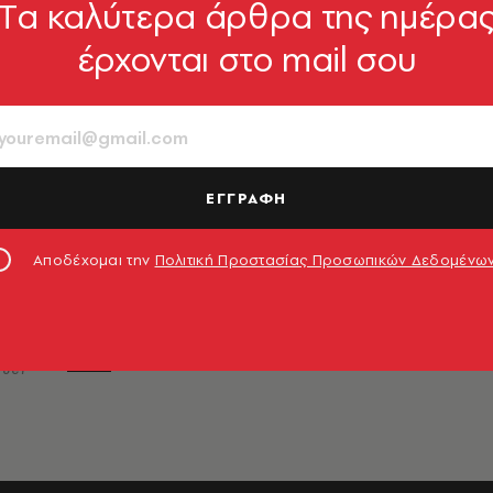
Tα καλύτερα άρθρα της ημέρα
έρχονται στο mail σου
ΕΓΓΡΑΦΗ
Α
ς ως
και
Αποδέχομαι την
Πολιτική Προστασίας Προσωπικών Δεδομένω
αση
uer