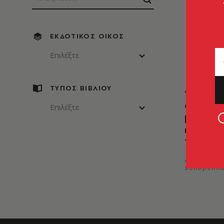
ΕΚΔΟΤΙΚΌΣ ΟΊΚΟΣ
Επιλέξτε
ΤΥΠΟΣ ΒΙΒΛΙΟΥ
ΦΙΛΟΣΟΦΙ
Ο κόσμο
Επιλέξτε
βούληση 
παράστ
Τόμος Β
Arthur
Schopenha