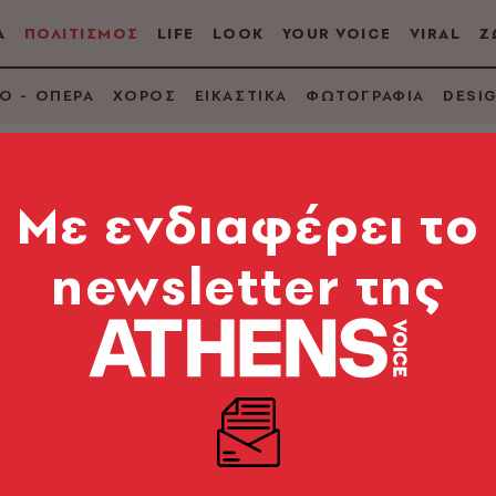
Α
ΠΟΛΙΤΙΣΜΟΣ
LIFE
LOOK
YOUR VOICE
VIRAL
Ζ
Ο - ΟΠΕΡΑ
ΧΟΡΟΣ
ΕΙΚΑΣΤΙΚΑ
ΦΩΤΟΓΡΑΦΙΑ
DESI
Mε ενδιαφέρει το
ΤΟΣ
newsletter της