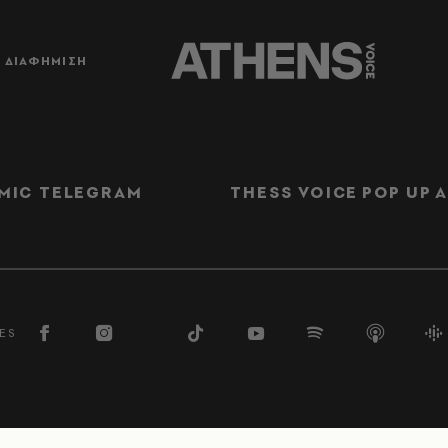
ΔΙΑΦΗΜΙΣΗ
MIC TELEGRAM
THESS VOICE
POP UP
Α
ES