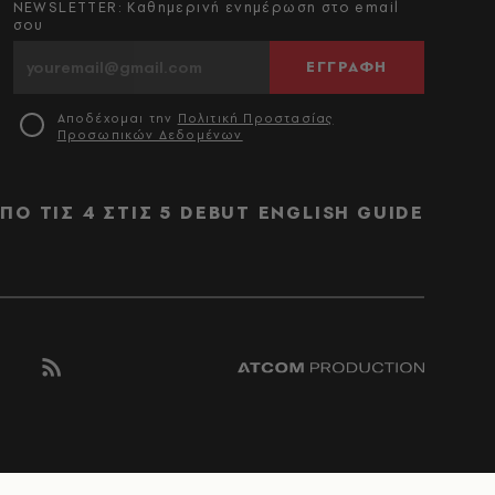
NEWSLETTER: Καθημερινή ενημέρωση στο email
σου
ΕΓΓΡΑΦΗ
Αποδέχομαι την
Πολιτική Προστασίας
Προσωπικών Δεδομένων
ΠΟ ΤΙΣ 4 ΣΤΙΣ 5
DEBUT
ENGLISH GUIDE