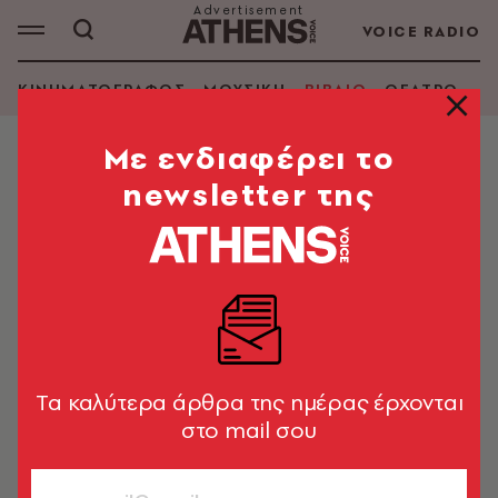
VOICE RADIO
ΚΙΝΗΜΑΤΟΓΡΑΦΟΣ
ΜΟΥΣΙΚΗ
ΒΙΒΛΙΟ
ΘΕΑΤΡΟ - Ο
Mε ενδιαφέρει το
newsletter της
AHMET HAMDI TANPINAR
ΑΝΑΖΗΤΗΣΗ ΒΙΒΛΙΟΥ
Εμφάνιση φίλτρων
Tα καλύτερα άρθρα της ημέρας έρχονται
στο mail σου