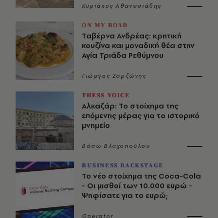
Κυριάκος Αθανασιάδης
ON MY ROAD
Ταβέρνα Ανδρέας: κρητική
κουζίνα και μοναδική θέα στην
Αγία Τριάδα Ρεθύμνου
Γιώργος Ζαρζώνης
THESS VOICE
Αλκαζάρ: Το στοίχημα της
επόμενης μέρας για το ιστορικό
μνημείο
Βάσω Βλαχοπούλου
BUSINESS BACKSTAGE
Το νέο στοίχημα της Coca-Cola
- Οι μισθοί των 10.000 ευρώ -
Ψηφίσατε για το ευρώ;
Operator