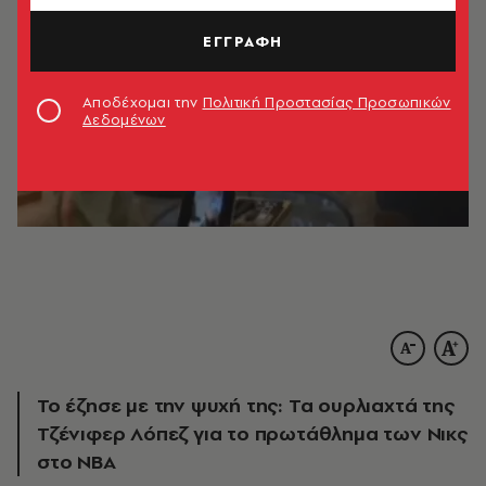
ΕΓΓΡΑΦΗ
Αποδέχομαι την
Πολιτική Προστασίας Προσωπικών
Δεδομένων
Το έζησε με την ψυχή της: Τα ουρλιαχτά της
Τζένιφερ Λόπεζ για το πρωτάθλημα των Νικς
στο NBA