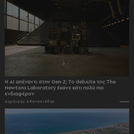
Η AI απέναντι στην Gen Z; Το debAIte της The
Newtons Laboratory έκανε κάτι πολύ πιο
ενδιαφέρον
Δημήτρης Αθανασιάδης