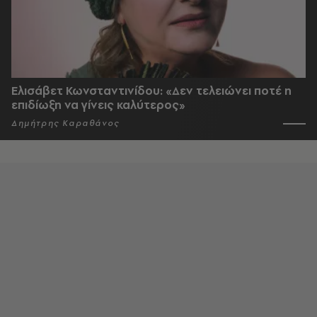
Ελισάβετ Κωνσταντινίδου: «Δεν τελειώνει ποτέ η
επιδίωξη να γίνεις καλύτερος»
Δημήτρης Καραθάνος