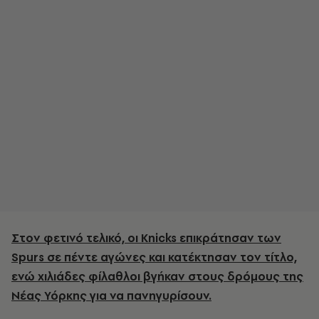
Στον φετινό τελικό, οι Knicks επικράτησαν των
Spurs σε πέντε αγώνες και κατέκτησαν τον τίτλο,
ενώ χιλιάδες φίλαθλοι βγήκαν στους δρόμους της
Νέας Υόρκης για να πανηγυρίσουν.