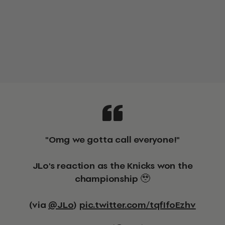
"Omg we gotta call everyone!"
JLo's reaction as the Knicks won the
championship 🥹
(via
@JLo
)
pic.twitter.com/tqfIfoEzhv