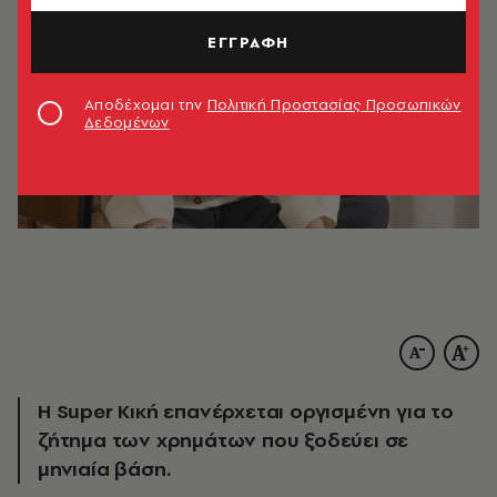
ΕΓΓΡΑΦΗ
Αποδέχομαι την
Πολιτική Προστασίας Προσωπικών
Δεδομένων
Η Super Κική επανέρχεται οργισμένη για το
ζήτημα των χρημάτων που ξοδεύει σε
μηνιαία βάση.