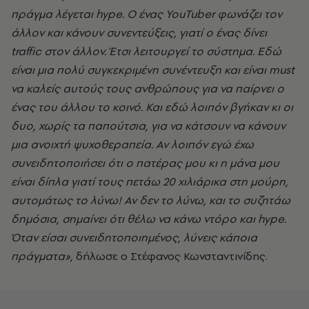
πράγμα λέγεται hype. Ο ένας YouTuber φωνάζει τον
άλλον και κάνουν συνεντεύξεις, γιατί ο ένας δίνει
traffic στον άλλον. Έτσι λειτουργεί το σύστημα. Εδώ
είναι μια πολύ συγκεκριμένη συνέντευξη και είναι must
να καλείς αυτούς τους ανθρώπους για να παίρνει ο
ένας του άλλου το κοινό. Και εδώ λοιπόν βγήκαν κι οι
δυο, χωρίς τα παπούτσια, για να κάτσουν να κάνουν
μια ανοιχτή ψυχοθεραπεία. Αν λοιπόν εγώ έχω
συνειδητοποιήσει ότι ο πατέρας μου κι η μάνα μου
είναι δίπλα γιατί τους πετάω 20 χιλιάρικα στη μούρη,
αυτομάτως το λύνω! Αν δεν το λύνω, και το συζητάω
δημόσια, σημαίνει ότι θέλω να κάνω ντόρο και hype.
Όταν είσαι συνειδητοποιημένος, λύνεις κάποια
πράγματα»,
δήλωσε ο Στέφανος Κωνσταντινίδης.