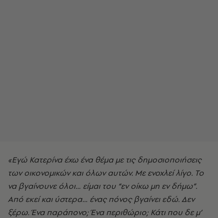
«Εγώ Κατερίνα έχω ένα θέμα με τις δημοσιοποιήσεις
των οικονομικών και όλων αυτών. Με ενοχλεί λίγο. Το
να βγαίνουνε όλοι… είμαι του “εν οίκω μη εν δήμω”.
Από εκεί και ύστερα… ένας πόνος βγαίνει εδώ. Δεν
ξέρω. Ένα παράπονο; Ένα περιθώριο; Κάτι που δε μ’