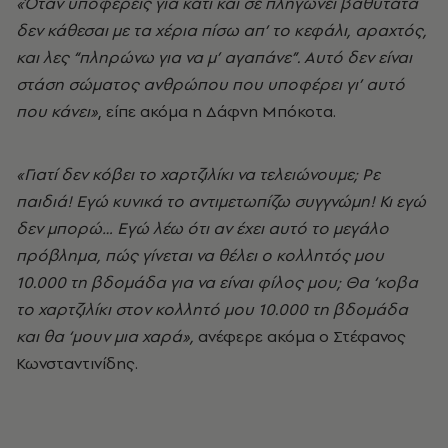
«Όταν υποφέρεις για κάτι και σε πληγώνει βαθύτατα
δεν κάθεσαι με τα χέρια πίσω απ’ το κεφάλι, αραχτός,
και λες “πληρώνω για να μ’ αγαπάνε”. Αυτό δεν είναι
στάση σώματος ανθρώπου που υποφέρει γι’ αυτό
που κάνει»
, είπε ακόμα η Δάφνη Μπόκοτα.
«Γιατί δεν κόβει το χαρτζιλίκι να τελειώνουμε; Ρε
παιδιά! Εγώ κυνικά το αντιμετωπίζω συγγνώμη! Κι εγώ
δεν μπορώ… Εγώ λέω ότι αν έχει αυτό το μεγάλο
πρόβλημα, πώς γίνεται να θέλει ο κολλητός μου
10.000 τη βδομάδα για να είναι φίλος μου; Θα ‘κοβα
το χαρτζιλίκι στον κολλητό μου 10.000 τη βδομάδα
και θα ‘μουν μια χαρά»,
ανέφερε ακόμα ο Στέφανος
Κωνσταντινίδης.