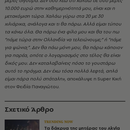
μέρες σίγουρα. Δεν σου λέω ότι χαλάω σε δύο μέρες
10.000 ευρώ στην καθημερινότητά μου, είναι και η
μετακόμιση τώρα. Χαλάω γύρω στα 20 με 30
χιλιάρικα, ανάλογα και τι θα πάρω. Αλλά είμαι τύπου
τα κάνω όλα. Θα πάρω ένα φίλο μου και θα του πω
“πάμε τώρα στην Ολλανδία να τελειώνουμε;” ή “πάμε
για ψώνια;”. Δεν θα πάω μόνη μου, θα πάρω κάποιον
για παρέα, οπότε ο λογαριασμός στο τέλος θα είναι
δικός μου. Δεν καταλαβαίνεις πόσο το γουστάρω
αυτό το πράγμα. Δεν έχω τόσα πολλά λεφτά, απλά
είμαι πάρα πολύ σπάταλη»,
αποκάλυψε η Super Κική
στον Φειδία Παναγιώτου.
Σχετικό Άρθρο
TRENDING NOW
Τα δάκρυα της μητέρας του Akyla