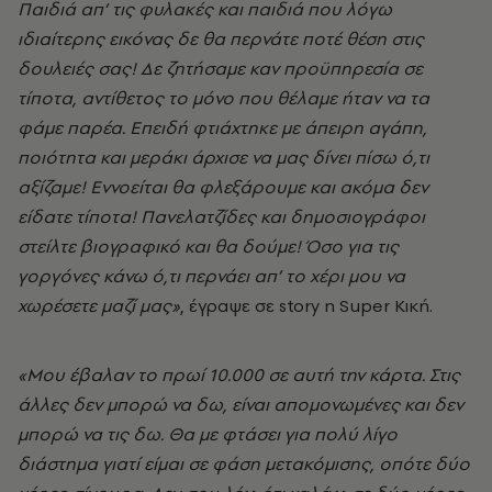
Παιδιά απ’ τις φυλακές και παιδιά που λόγω
ιδιαίτερης εικόνας δε θα περνάτε ποτέ θέση στις
δουλειές σας! Δε ζητήσαμε καν προϋπηρεσία σε
τίποτα, αντίθετος το μόνο που θέλαμε ήταν να τα
φάμε παρέα. Επειδή φτιάχτηκε με άπειρη αγάπη,
ποιότητα και μεράκι άρχισε να μας δίνει πίσω ό,τι
αξίζαμε! Εννοείται θα φλεξάρουμε και ακόμα δεν
είδατε τίποτα! Πανελατζίδες και δημοσιογράφοι
στείλτε βιογραφικό και θα δούμε! Όσο για τις
γοργόνες κάνω ό,τι περνάει απ’ το χέρι μου να
χωρέσετε μαζί μας»
, έγραψε σε story η Super Κική.
«Μου έβαλαν το πρωί 10.000 σε αυτή την κάρτα. Στις
άλλες δεν μπορώ να δω, είναι απομονωμένες και δεν
μπορώ να τις δω. Θα με φτάσει για πολύ λίγο
διάστημα γιατί είμαι σε φάση μετακόμισης, οπότε δύο