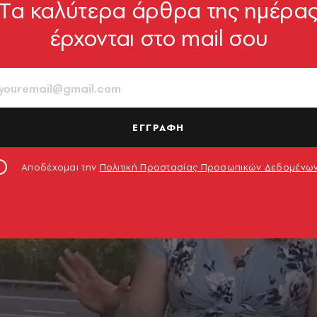
Tα καλύτερα άρθρα της ημέρα
έρχονται στο mail σου
ΕΓΓΡΑΦΗ
Αποδέχομαι την
Πολιτική Προστασίας Προσωπικών Δεδομένω