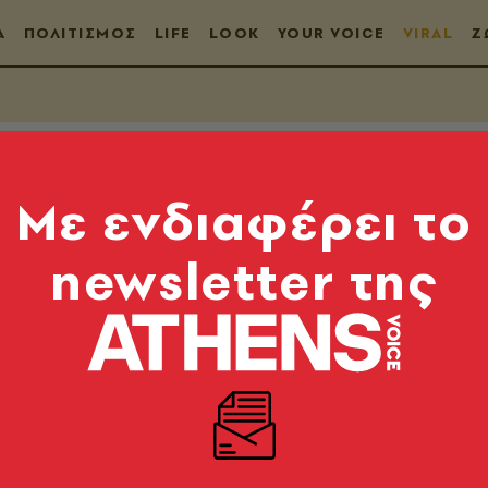
Α
ΠΟΛΙΤΙΣΜΟΣ
LIFE
LOOK
YOUR VOICE
VIRAL
Ζ
Mε ενδιαφέρει το
newsletter της
νεί ειδήσεις, ενώ ε
ης
αλίγο να γεννήσει μέσα στο τηλεοπτικό στούντιο