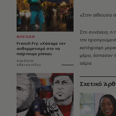
«Στην αίθουσα σ
Στη συνέχεια, η
ΜΟΥΣΙΚΗ
την προηγούμενη
French Fry: «Χάσαμε τον
κατέγραψε μερικ
αυθορμητισμό στο να
παίρνουμε ρίσκα»
μέρα, έσπασαν τ
Δημήτρης
αέρα.
Αθανασιάδης
Σχετικό Άρ