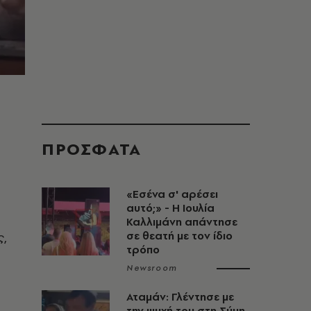
ΠΡΟΣΦΑΤΑ
«Εσένα σ' αρέσει
αυτό;» - Η Ιουλία
Καλλιμάνη απάντησε
ς,
σε θεατή με τον ίδιο
τρόπο
Newsroom
Αταμάν: Γλέντησε με
την ψυχή του στη Σύμη