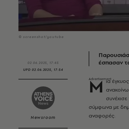
© screenshot/youtube
Παρουσιάσ
έσπασαν τ
02.06.2025, 17:45
UPD
02.06.2025, 17:54
Μ
ια έγκυο
ανακοίνω
συνέχισε 
σύμφωνα με δημο
αναφορές.
Newsroom