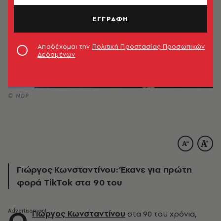
ΕΓΓΡΑΦΗ
Αποδέχομαι την
Πολιτική Προστασίας Προσωπικών
Δεδομένων
© NDP
Γιώργος Κωνσταντίνου: Έκανε για πρώτη
φορά TikTok στα 90 του
Ο
Γιώργος Κωνσταντίνου
στα 90 του χρόνια,