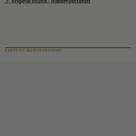
♬ original sound - itakemylittehat
ΓΙΩΡΓΟΣ ΚΩΝΣΤΑΝΤΙΝΟΥ