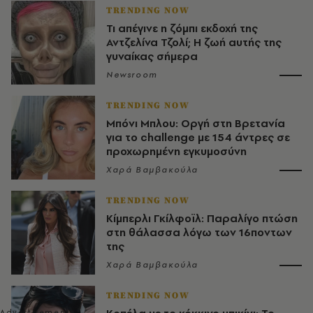
TRENDING NOW
Τι απέγινε η ζόμπι εκδοχή της
Αντζελίνα Τζολί; Η ζωή αυτής της
γυναίκας σήμερα
Newsroom
TRENDING NOW
Μπόνι Μπλου: Οργή στη Βρετανία
για το challenge με 154 άντρες σε
προχωρημένη εγκυμοσύνη
Χαρά Βαμβακούλα
TRENDING NOW
Κίμπερλι Γκίλφοϊλ: Παραλίγο πτώση
στη θάλασσα λόγω των 16ποντων
της
Χαρά Βαμβακούλα
TRENDING NOW