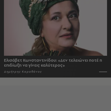
Ελισάβετ Κωνσταντινίδου: «Δεν τελειώνει ποτέ η
επιδίωξη να γίνεις καλύτερος»
Δημήτρης Καραθάνος