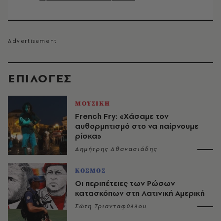
EΠΙΛΟΓΈΣ
ΜΟΥΣΙΚΗ
French Fry: «Χάσαμε τον
αυθορμητισμό στο να παίρνουμε
ρίσκα»
Δημήτρης Αθανασιάδης
ΚΟΣΜΟΣ
Οι περιπέτειες των Ρώσων
κατασκόπων στη Λατινική Αμερική
Σώτη Τριανταφύλλου