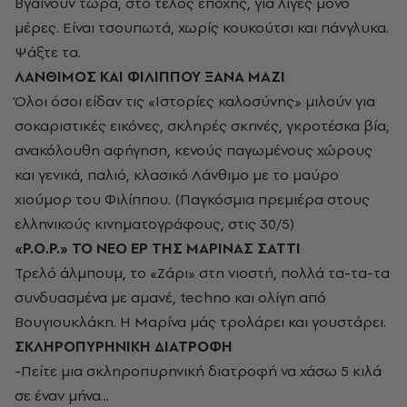
Βγαίνουν τώρα, στο τέλος εποχής, για λίγες μόνο
μέρες. Είναι τσουπωτά, χωρίς κουκούτσι και πάνγλυκα.
Ψάξτε τα.
ΛΑΝΘΙΜΟΣ ΚΑΙ ΦΙΛΙΠΠΟΥ ΞΑΝΑ ΜΑΖΙ
Όλοι όσοι είδαν τις «Ιστορίες καλοσύνης» μιλούν για
σοκαριστικές εικόνες, σκληρές σκηνές, γκροτέσκα βία,
ανακόλουθη αφήγηση, κενούς παγωμένους χώρους
και γενικά, παλιό, κλασικό Λάνθιμο με το μαύρο
χιούμορ του Φιλίππου. (Παγκόσμια πρεμιέρα στους
ελληνικούς κινηματογράφους, στις 30/5)
«Ρ.Ο.Ρ.» ΤΟ ΝΕΟ
EP
ΤΗΣ ΜΑΡΙΝΑΣ ΣΑΤΤΙ
Τρελό άλμπουμ, το «Ζάρι» στη νιοστή, πολλά τα-τα-τα
συνδυασμένα με αμανέ, techno και ολίγη από
Βουγιουκλάκη. Η Μαρίνα μάς τρολάρει και γουστάρει.
ΣΚΛΗΡΟΠΥΡΗΝΙΚΗ ΔΙΑΤΡΟΦΗ
-Πείτε μια σκληροπυρηνική διατροφή να χάσω 5 κιλά
σε έναν μήνα...