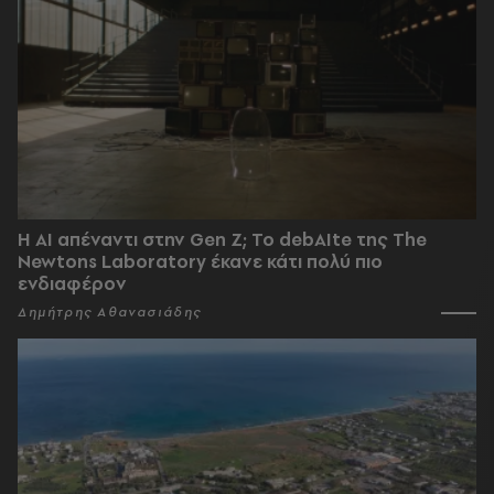
Η AI απέναντι στην Gen Z; Το debAIte της The
Newtons Laboratory έκανε κάτι πολύ πιο
ενδιαφέρον
Δημήτρης Αθανασιάδης