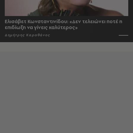
Ελισάβετ Κωνσταντινίδου: «Δεν τελειώνει ποτέ η
επιδίωξη να γίνεις καλύτερος»
Δημήτρης Καραθάνος