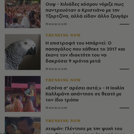
Ουψ - Χιλιάδες κόσμου νόμιζε πως
παντρευόταν ο Κριστιάνο με την
Τζορτζίνα, αλλά είδαν άλλο ζευγάρι
Newsroom
TRENDING NOW
Η επιστροφή του Μπάρνεϊ: Ο
παπαγάλος που χάθηκε το 2017 και
έκανε τον ιδιοκτήτη του να
δακρύσει 9 χρόνια μετά
Newsroom
TRENDING NOW
«Εσένα σ' αρέσει αυτό;» - Η Ιουλία
Καλλιμάνη απάντησε σε θεατή με
τον ίδιο τρόπο
Newsroom
TRENDING NOW
Αταμάν: Γλέντησε με την ψυχή του