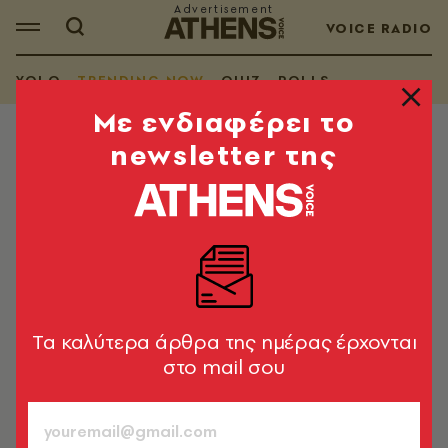
VOICE RADIO
YOLO
TRENDING NOW
QUIZ
POLLS
Mε ενδιαφέρει το
newsletter της
TRENDING NOW
Info-diet 917: Μακάρι να υπήρχε
ένας πολιτικός να παρατήσει το
Τουίτερ και να πάει για δουλειά
Τα συν και πλην της εβδομάδας από τη Σταυρούλα
Παναγιωτάκη
Tα καλύτερα άρθρα της ημέρας έρχονται
στο mail σου
Σταυρούλα Παναγιωτάκη
917
ΤΕΥΧΟΣ
22.05.2024, 16:36
1’ ΔΙΑΒΑΣΜΑ