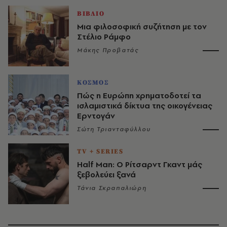
ΒΙΒΛΙΟ
Μια φιλοσοφική συζήτηση με τον
Στέλιο Ράμφο
Μάκης Προβατάς
ΚΟΣΜΟΣ
Πώς η Ευρώπη χρηματοδοτεί τα
ισλαμιστικά δίκτυα της οικογένειας
Ερντογάν
Σώτη Τριανταφύλλου
TV + SERIES
Half Man: Ο Ρίτσαρντ Γκαντ μάς
ξεβολεύει ξανά
Τάνια Σκραπαλιώρη