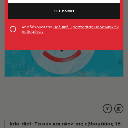
ΕΓΓΡΑΦΗ
Αποδέχομαι την
Πολιτική Προστασίας Προσωπικών
Δεδομένων
Info-diet: Τα συν και πλην της εβδομάδας 16-