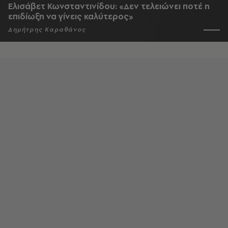
Ελισάβετ Κωνσταντινίδου: «Δεν τελειώνει ποτέ η
επιδίωξη να γίνεις καλύτερος»
Δημήτρης Καραθάνος