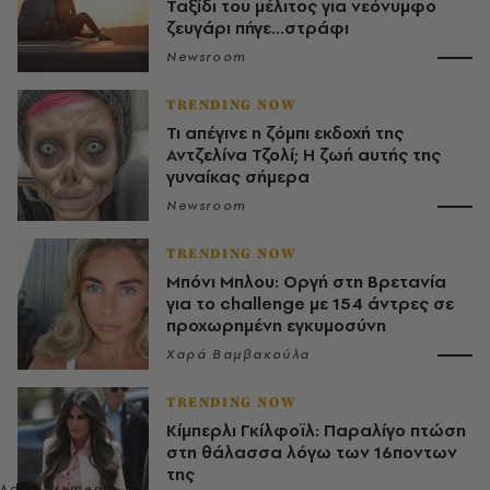
Ταξίδι του μέλιτος για νεόνυμφο
ζευγάρι πήγε...στράφι
Newsroom
TRENDING NOW
Τι απέγινε η ζόμπι εκδοχή της
Αντζελίνα Τζολί; Η ζωή αυτής της
γυναίκας σήμερα
Newsroom
TRENDING NOW
Μπόνι Μπλου: Οργή στη Βρετανία
για το challenge με 154 άντρες σε
προχωρημένη εγκυμοσύνη
Χαρά Βαμβακούλα
TRENDING NOW
Κίμπερλι Γκίλφοϊλ: Παραλίγο πτώση
στη θάλασσα λόγω των 16ποντων
της