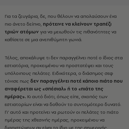
Για τα ζευγάρια, δε, που θέλουν να απολαύσουν ένα
πιο άνετο δείπνο,
πρότεινε να κλείνουν τραπέζι
τριών ατόμων
για να μειωθούν τις πιθανότητες να
καθίσετε σε μια ανεπιθύμητη γωνιά.
Τέλος, αποκάλυψε τι δεν παραγγέλνει ποτέ ο ίδιος στα
εστιατόρια, προκειμένου να προστατέψει και τους
υπόλοιπους πελάτες. Ειδικότερα, ο διάσημος σεφ
τόνισε πως
δεν παραγγέλνει ποτέ κάποιο πιάτο που
αναφέρεται ως «σπέσιαλ» ή το «πιάτο της
ημέρας».
Κι αυτό διότι, όπως είπε, σκοπός των
εστιατορίων είναι να δοθούν το συντομότερο δυνατό.
Γι' αυτό και προτείνει να ρωτούν οι πελάτες το πιάτο
ημέρας της χθεσινής ημέρας, προκειμένου να
διαπιστώνουν αν είναι το ίδιο με της σημερινής.