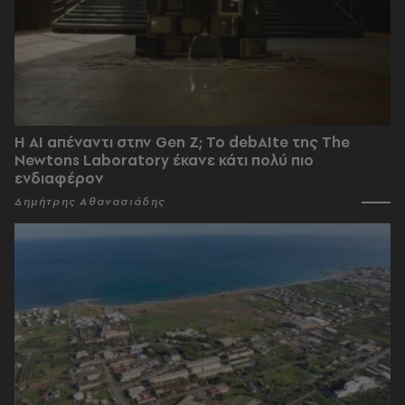
Η AI απέναντι στην Gen Z; Το debAIte της The
Newtons Laboratory έκανε κάτι πολύ πιο
ενδιαφέρον
Δημήτρης Αθανασιάδης