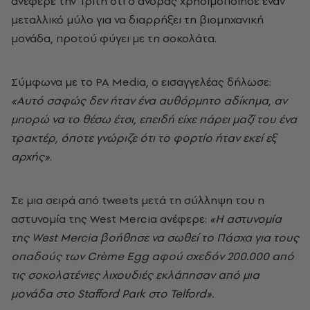
ανέφερε την Τρίτη ότι ο άνδρας χρησιμοποίησε έναν
μεταλλικό μύλο για να διαρρήξει τη βιομηχανική
μονάδα, προτού φύγει με τη σοκολάτα.
Σύμφωνα με το PA Media, ο εισαγγελέας δήλωσε:
«Αυτό σαφώς δεν ήταν ένα αυθόρμητο αδίκημα, αν
μπορώ να το θέσω έτσι, επειδή είχε πάρει μαζί του ένα
τρακτέρ, όποτε γνώριζε ότι το φορτίο ήταν εκεί εξ
αρχής»
.
Σε μια σειρά από tweets μετά τη σύλληψη του η
αστυνομία της West Mercia ανέφερε:
«Η αστυνομία
της West Mercia βοήθησε να σωθεί το Πάσχα για τους
οπαδούς των Crème Egg αφού σχεδόν 200.000 από
τις σοκολατένιες λιχουδιές εκλάπησαν από μια
μονάδα στο Stafford Park στο Telford».