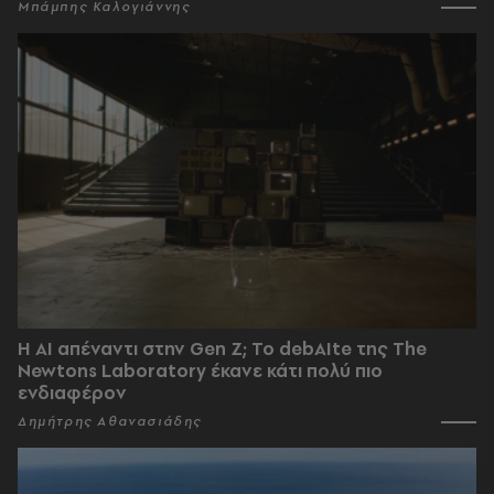
Μπάμπης Καλογιάννης
Η AI απέναντι στην Gen Z; Το debAIte της The
Newtons Laboratory έκανε κάτι πολύ πιο
ενδιαφέρον
Δημήτρης Αθανασιάδης