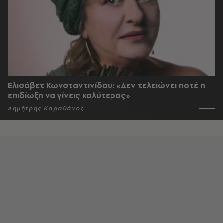
Ελισάβετ Κωνσταντινίδου: «Δεν τελειώνει ποτέ η
επιδίωξη να γίνεις καλύτερος»
Δημήτρης Καραθάνος