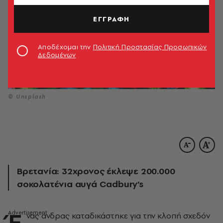
ΕΓΓΡΑΦΗ
Αποδέχομαι την
Πολιτική Προστασίας Προσωπικών
Δεδομένων
© Unsplash
Βρετανία: 32χρονος έκλεψε 200.000
σοκολατένια αυγά Cadbury’s
Έ
νας άνδρας καταδικάστηκε για την κλοπή σχεδόν