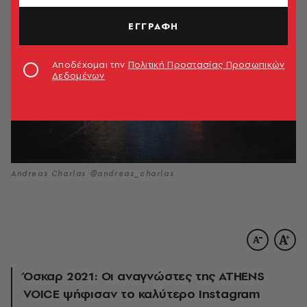
ΕΓΓΡΑΦΗ
Αποδέχομαι την
Πολιτική Προστασίας Προσωπικών
Δεδομένων
Andreas Charlas @andreas_charlas
Όσκαρ 2021: Οι αναγνώστες της ATHENS
VOICE ψήφισαν το καλύτερο Instagram