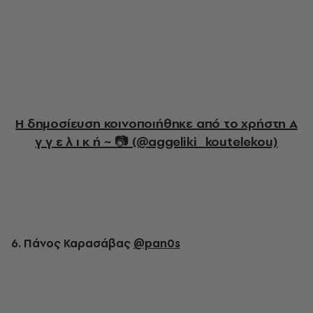
Η δημοσίευση κοινοποιήθηκε από το χρήστη Α
γ γ ε λ ι κ ή ~ 📷 (@aggeliki_koutelekou)
6. Πάνος Καρασάβας
@pan0s