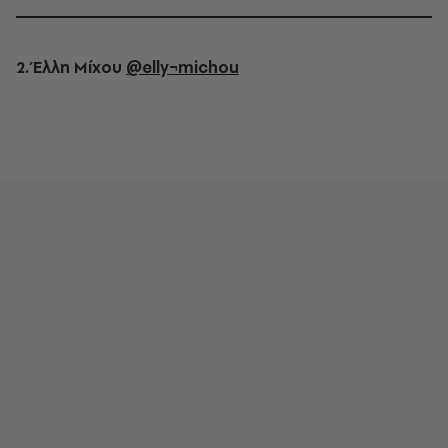
2. Έλλη Μίχου
@elly¬michou