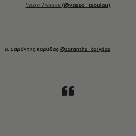
𝑉𝑎𝑠𝑠𝑜 𝑇𝑠𝑜𝑢𝑙𝑜𝑢 (@vasso_tsoulou)
8. Σαράντης Καρύδας
@saranths_karydas