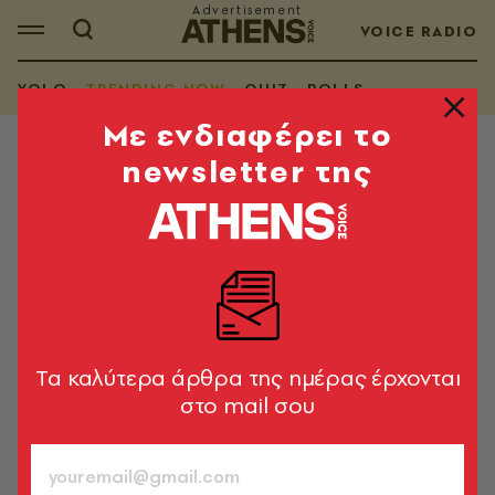
VOICE RADIO
YOLO
TRENDING NOW
QUIZ
POLLS
Mε ενδιαφέρει το
newsletter της
TRENDING NOW
2021 Τα βραβεία των αναγνωστών:
Instagram Landscape
Ποιος ήταν ο καλύτερος Instagram Landscape
λογαριασμός;
Tα καλύτερα άρθρα της ημέρας έρχονται
A.V. Team
814
στο mail σου
ΤΕΥΧΟΣ
09.02.2022, 16:22
1’ ΔΙΑΒΑΣΜΑ