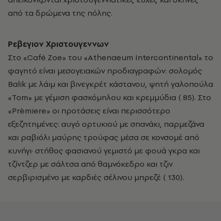
από τα δρώμενα της πόλης.
Pεβεγιον Xριστουγεννων
Στο «Café Zoe» του «Athenaeum Intercontinental» το
φαγητό είναι μεσογειακών προδιαγραφών: σολομός
Βalik με λάιμ και βινεγκρέτ κάστανου, ψητή γαλοπούλα
«Tom» με γέμιση φασκόμηλου και κρεμμύδια (­ 85). Στο
«Prèmiere» οι προτάσεις είναι περισσότερο
εξεζητημένες: αυγό ορτυκιού με σπανάκι, παρμεζάνα
και ραβιόλι μαύρης τρούφας μέσα σε κονσομέ από
κυνήγι· στήθος φασιανού γεμιστό με φουά γκρα και
τζίντζερ με σάλτσα από θαμνόκεδρο και τζιν
σερβιρισμένο με καρδιές σέλινου μπρεζέ (­ 130).