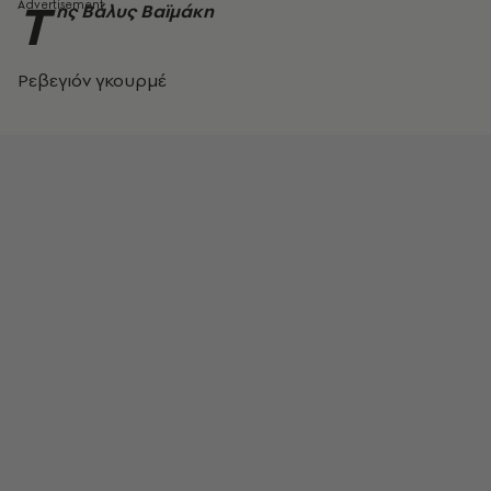
Τ
ης Βάλυς Βαϊμάκη
Ρεβεγιόν γκουρμέ