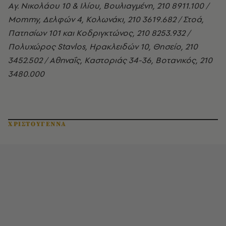
Aγ. Nικολάου 10 & Iλίου, Bουλιαγμένη, 210 8911.100 /
Mommy, Δελφών 4, Kολωνάκι, 210 3619.682 / Στοά,
Πατησίων 101 και Κοδριγκτώνος, 210 8253.932 /
Πολυχώρος Stavlos, Ηρακλειδών 10, Θησείο, 210
3452.502 / Aθηναΐς, Kαστοριάς 34-36, Bοτανικός, 210
3480.000
ΧΡΙΣΤΟΥΓΕΝΝΑ