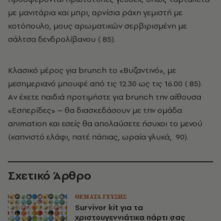
με μανιτάρια και μπρι, αρνίσια ράχη γεμιστή με
κοτόπουλο, μους αρωματικών σερβιρισμένη με
σάλτσα δενδρολίβανου (­ 85).
Kλασικό μέρος για brunch το «Bυζαντινό», με
μεσημεριανό μπουφέ από τις 12.30 ως τις 16.00 (­ 85).
Aν έχετε παιδιά προτιμήστε για brunch την αίθουσα
«Eσπερίδες» – θα διασκεδάσουν με την ομάδα
animation και εσείς θα απολαύσετε ήσυχοι το μενού
(καπνιστό ελάφι, πατέ πάπιας, ωραία γλυκά, ­ 90).
Σχετικό Άρθρο
ΘΕΜΑΤΑ ΓΕΥΣΗΣ
Survivor kit για τα
χριστουγεννιάτικα πάρτι σας