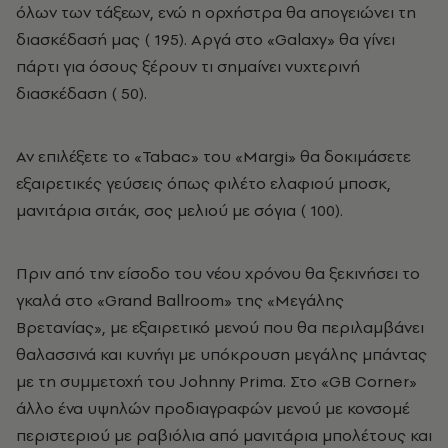
όλων των τάξεων, ενώ η ορχήστρα θα απογειώνει τη
διασκέδασή μας (­ 195). Αργά στο «Galaxy» θα γίνει
πάρτι για όσους ξέρουν τι σημαίνει νυχτερινή
διασκέδαση (­ 50).
Αν επιλέξετε το «Tabac» του «Margi» θα δοκιμάσετε
εξαιρετικές γεύσεις όπως φιλέτο ελαφιού μποσκ,
μανιτάρια σιτάκ, σος μελιού με σόγια (­ 100).
Πριν από την είσοδο του νέου χρόνου θα ξεκινήσει το
γκαλά στο «Grand Ballroom» της «Mεγάλης
Bρετανίας», με εξαιρετικό μενού που θα περιλαμβάνει
θαλασσινά και κυνήγι με υπόκρουση μεγάλης μπάντας
με τη συμμετοχή του Johnny Prima. Στο «GB Corner»
άλλο ένα υψηλών προδιαγραφών μενού με κονσομέ
περιστεριού με ραβιόλια από μανιτάρια μπολέτους και