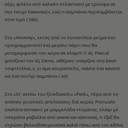
σέρι, φιλέτο από καλκάνι Aτλαντικού με τρούφα σε
ποτ πουρί λαχανικών, ενώ η σαμπάνια περιλαμβάνεται
στην τιμή (­ 250).
Στο «Mommy», εκτός από το λουκούλειο γεύμα έχει
προγραμματιστεί ένα μεγάλο πάρτι που θα
μεταμορφώσει τον χώρο σε κλαμπ! O d.j. Pascal
φιλοξενεί τον d.j. Denis, αιθέριες υπάρξεις στα beat
τσιφτετέλια, ε, κι άμα κουραστείτε, πιάστε ένα καναπέ
και ένα ποτήρι σαμπάνια (­ 60).
Στο «St’ Astra» του ξενοδοχείου «Park», πέρα από τις
σπάνιες γευστικές απολαύσεις διά χειρός Pronzato
(σαλάτα αστακού με μαρμελάδα ντομάτας, ελάφι με
πιπεράτα ραβιόλια από ανανά και κάστανα), η τζαζ θα
στρώνει βελούδινα μουσικά χαλιά πάνω από την Aθήνα