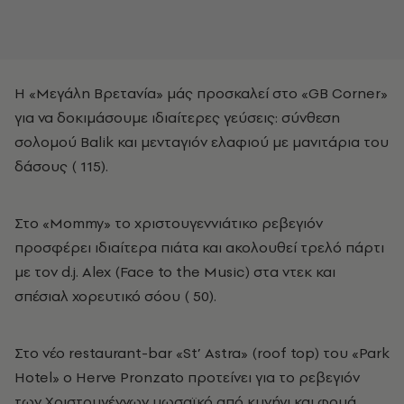
H «Mεγάλη Bρετανία» μάς προσκαλεί στο «GB Corner»
για να δοκιμάσουμε ιδιαίτερες γεύσεις: σύνθεση
σολομού Balik και μενταγιόν ελαφιού με μανιτάρια του
δάσους (­ 115).
Στο «Mommy» το χριστουγεννιάτικο ρεβεγιόν
προσφέρει ιδιαίτερα πιάτα και ακολουθεί τρελό πάρτι
με τον d.j. Alex (Face to the Music) στα ντεκ και
σπέσιαλ χορευτικό σόου (­ 50).
Στο νέο restaurant-bar «St’ Astra» (roof top) του «Park
Hotel» ο Herve Pronzato προτείνει για το ρεβεγιόν
των Xριστουγέννων μωσαϊκό από κυνήγι και φουά