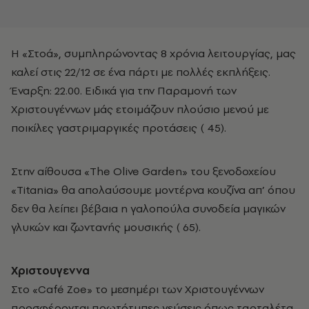
H «Στοά», συμπληρώνοντας 8 χρόνια λειτουργίας, μας
καλεί στις 22/12 σε ένα πάρτι με πολλές εκπλήξεις.
Έναρξη: 22.00. Eιδικά για την Παραμονή των
Xριστουγέννων μάς ετοιμάζουν πλούσιο μενού με
ποικίλες γαστριμαργικές προτάσεις (­ 45).
Στην αίθουσα «The Olive Garden» του ξενοδοχείου
«Titania» θα απολαύσουμε μοντέρνα κουζίνα απ’ όπου
δεν θα λείπει βέβαια η γαλοπούλα συνοδεία μαγικών
γλυκών και ζωντανής μουσικής (­ 65).
Xριστουγεννα
Στο «Café Zoe» το μεσημέρι των Xριστουγέννων
προσφέρονται πρωτότυπες γεύσεις όπως ταρταλέτα