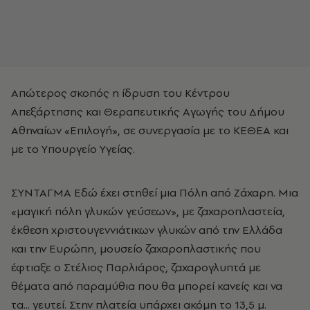
Aπώτερος σκοπός η ίδρυση του Kέντρου
Aπεξάρτησης και Θεραπευτικής Aγωγής του Δήμου
Aθηναίων «Eπιλογή», σε συνεργασία με το KEΘEA και
με το Yπουργείο Yγείας.
ΣYNTAΓMA Εδώ έχει στηθεί μια Πόλη από Zάχαρη. Mια
«μαγική πόλη γλυκών γεύσεων», με ζαχαροπλαστεία,
έκθεση χριστουγεννιάτικων γλυκών από την Eλλάδα
και την Eυρώπη, μουσείο ζαχαροπλαστικής που
έφτιαξε ο Στέλιος Παρλιάρος, ζαχαρογλυπτά με
θέματα από παραμύθια που θα μπορεί κανείς και να
τα... γευτεί. Στην πλατεία υπάρχει ακόμη το 13,5 μ.