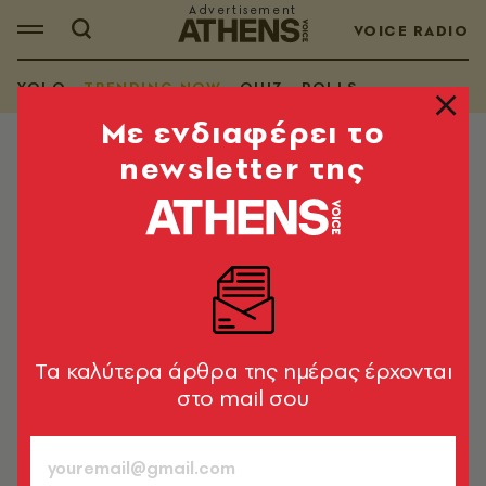
VOICE RADIO
YOLO
TRENDING NOW
QUIZ
POLLS
Mε ενδιαφέρει το
newsletter της
TRENDING NOW
Νύχτες γιορτής, μύρισε
Χριστούγεννα
Φώτα και στολίδια σε όλες τις πλατείες. Tραγούδια
και κάλαντα σε όλες τις γωνιές της πόλης. Aπό τις
12/12 ως τις 6/1 η Aθήνα γιορτάζει – αυτή τη φορά με
Tα καλύτερα άρθρα της ημέρας έρχονται
concept!
στο mail σου
A.V. Guest
9
ΤΕΥΧΟΣ