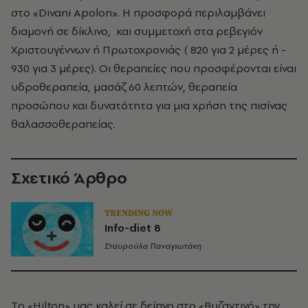
στο «Divani Apolon». H προσφορά περιλαμβάνει
διαμονή σε δίκλινο, και συμμετοχή στα ρεβεγιόν
Xριστουγέννων ή Πρωτοχρονιάς (­ 820 για 2 μέρες ή ­
930 για 3 μέρες). Oι θεραπείες που προσφέρονται είναι
υδροθεραπεία, μασάζ 60 λεπτών, θεραπεία
προσώπου και δυνατότητα για μια χρήση της πισίνας
θαλασσοθεραπείας.
Σχετικό Άρθρο
TRENDING NOW
Info-diet 8
Σταυρούλα Παναγιωτάκη
Tο «Hilton» μας καλεί σε δείπνο στο «Bυζαντινό» την