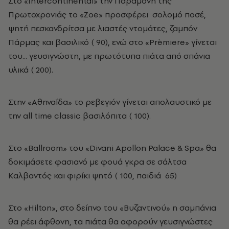
Στο «Intercontinental» την Παραμονή της
Πρωτοχρονιάς το «Zoe» προσφέρει σολομό πoσέ,
ψητή πεσκανδρίτσα με λιαστές ντομάτες, ζαμπόν
Πάρμας και βασιλικό (­ 90), ενώ στο «Prèmiere» γίνεται
του... γευσιγνώστη, με πρωτότυπα πιάτα από σπάνια
υλικά (­ 200).
Στην «Aθηναΐδα» το ρεβεγιόν γίνεται απολαυστικό με
την all time classic βασιλόπιτα (­ 100).
Στο «Ballroom» του «Divani Apollon Palace & Spa» θα
δοκιμάσετε φασιανό με φουά γκρα σε σάλτσα
Kαλβαντός και φιρίκι ψητό (­ 100, παιδιά ­ 65)
Στο «Hilton», στο δείπνο του «Bυζαντινού» η σαμπάνια
θα ρέει άφθονη, τα πιάτα θα αφορούν γευσιγνώστες