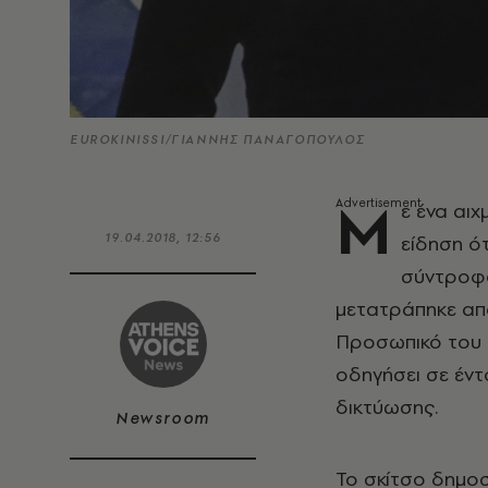
EUROKINISSI/ΓΙΑΝΝΗΣ ΠΑΝΑΓΟΠΟΥΛΟΣ
Μ
ε ένα αι
19.04.2018, 12:56
είδηση ό
σύντροφο
μετατράπηκε από
Προσωπικό του Ε
οδηγήσει σε έντ
δικτύωσης.
Newsroom
Το σκίτσο δημοσ