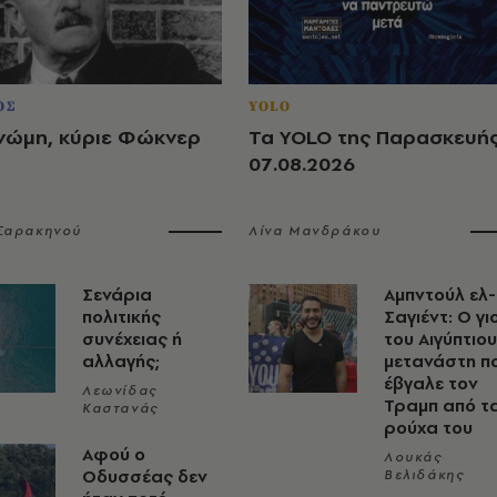
ΟΣ
YOLO
νώμη, κύριε Φώκνερ
Τα YOLO της Παρασκευή
07.08.2026
 Σαρακηνού
Λίνα Μανδράκου
Σενάρια
Αμπντούλ ελ-
πολιτικής
Σαγιέντ: Ο γι
συνέχειας ή
του Αιγύπτιου
αλλαγής;
μετανάστη π
έβγαλε τον
Λεωνίδας
Τραμπ από τ
Καστανάς
ρούχα του
Αφού ο
Λουκάς
Οδυσσέας δεν
Βελιδάκης