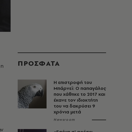
ΠΡΟΣΦΑΤΑ
 η
Η επιστροφή του
Μπάρνεϊ: Ο παπαγάλος
που χάθηκε το 2017 και
έκανε τον ιδιοκτήτη
του να δακρύσει 9
χρόνια μετά
Newsroom
ην
«Εσένα σ' αρέσει