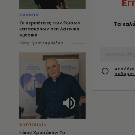
Ε
Γ
ΚΟΣΜΟΣ
Οι περιπέτειες των Ρώσων
Tα καλύ
κατασκόπων στη Λατινική
Αμερική
EMAIL
Σώτη Τριανταφύλλου
Αποδέχο
Δεδομέ
ΚΑΤΟΙΚΙΔΙΑ
Νίκος Χρυσάκης: Το