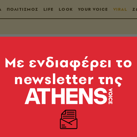
Α
ΠΟΛΙΤΙΣΜΟΣ
LIFE
LOOK
YOUR VOICE
VIRAL
Ζ
Mε ενδιαφέρει το
newsletter της
σο του Ανδρέα Πετρο
ρα Μπαζιάνα
σωπικό του ΕΜΠ