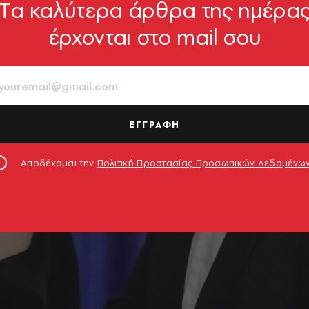
Tα καλύτερα άρθρα της ημέρα
έρχονται στο mail σου
ΕΓΓΡΑΦΗ
Αποδέχομαι την
Πολιτική Προστασίας Προσωπικών Δεδομένω