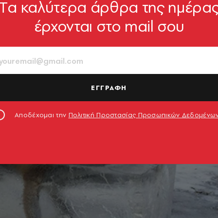
Tα καλύτερα άρθρα της ημέρα
έρχονται στο mail σου
ΕΓΓΡΑΦΗ
Αποδέχομαι την
Πολιτική Προστασίας Προσωπικών Δεδομένω