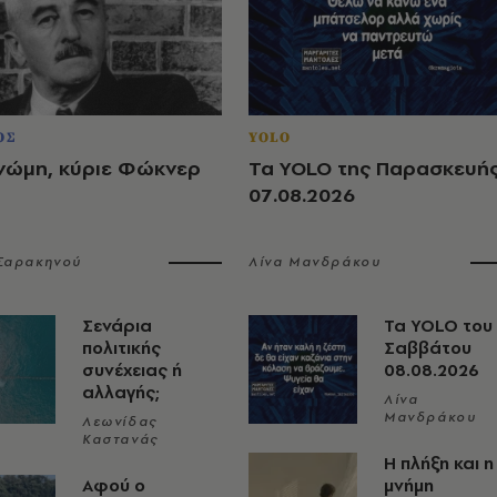
ΟΣ
YOLO
νώμη, κύριε Φώκνερ
Τα YOLO της Παρασκευή
07.08.2026
 Σαρακηνού
Λίνα Μανδράκου
Σενάρια
Τα YOLO του
πολιτικής
Σαββάτου
συνέχειας ή
08.08.2026
αλλαγής;
Λίνα
Μανδράκου
Λεωνίδας
Καστανάς
Η πλήξη και η
Αφού ο
μνήμη