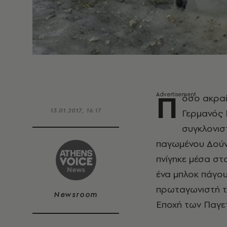
Π
όσο ακραί
13.01.2017, 16:17
Γερμανός Γ
συγκλονισ
παγωμένου Δούν
πνίγηκε μέσα στ
ένα μπλοκ πάγου
πρωταγωνιστή το
Newsroom
Εποχή των Παγε