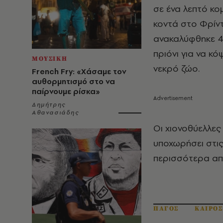
σε ένα λεπτό κο
κοντά στο Φρίντ
ανακαλύφθηκε 4
πριόνι για να κό
ΜΟΥΣΙΚΗ
νεκρό ζώο.
French Fry: «Χάσαμε τον
αυθορμητισμό στο να
παίρνουμε ρίσκα»
Δημήτρης
Αθανασιάδης
Οι χιονοθύελλες
υποχωρήσει στις
περισσότερα από
ΠΑΓΟΣ
ΚΑΙΡΟΣ