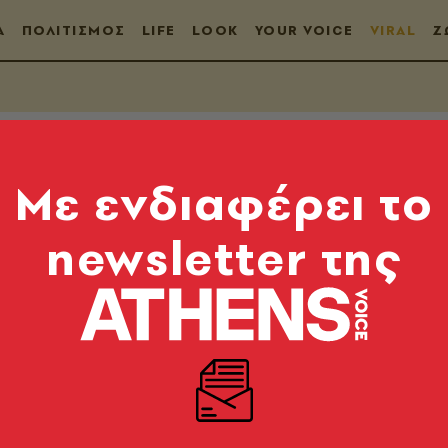
Α
ΠΟΛΙΤΙΣΜΟΣ
LIFE
LOOK
YOUR VOICE
VIRAL
Ζ
Mε ενδιαφέρει το
newsletter της
 «Εποχής των Παγετ
eo)
ψυγμένη Γερμανία