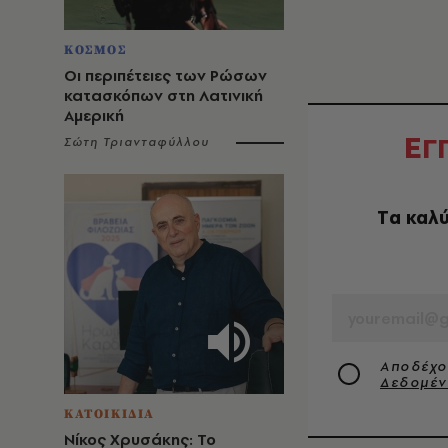
ΚΟΣΜΟΣ
Οι περιπέτειες των Ρώσων
κατασκόπων στη Λατινική
Αμερική
Ε
Γ
Σώτη Τριανταφύλλου
Tα καλύ
EMAIL
Αποδέχο
Δεδομέ
ΚΑΤΟΙΚΙΔΙΑ
Νίκος Χρυσάκης: Το