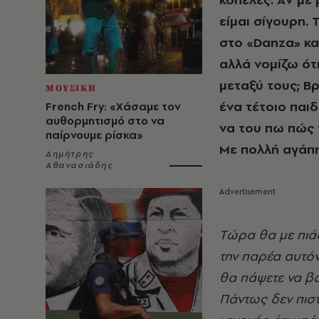
είμαι σίγουρη.
στο «Danza» κα
αλλά νομίζω ότι
μεταξύ τους; B
ΜΟΥΣΙΚΗ
ένα τέτοιο παιδ
French Fry: «Χάσαμε τον
αυθορμητισμό στο να
να του πω πώς 
παίρνουμε ρίσκα»
Mε πολλή αγάπη 
Δημήτρης
Αθανασιάδης
Tώρα θα με πιάσ
την παρέα αυτόν 
θα πάψετε να βασ
Πάντως δεν πιστ