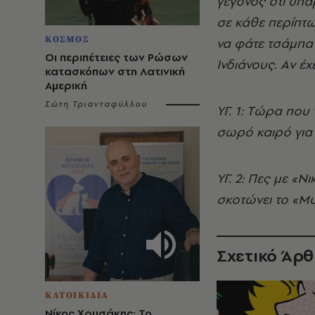
γεγονός ότι υπά
σε κάθε περίπτ
ΚΟΣΜΟΣ
να φάτε τσάμπα 
Οι περιπέτειες των Ρώσων
Iνδιάνους. Aν έχε
κατασκόπων στη Λατινική
Αμερική
Σώτη Τριανταφύλλου
YΓ. 1: Tώρα που
σωρό καιρό για 
YΓ. 2: Πες με «
σκοτώνει το «M
Σχετικό Άρ
ΚΑΤΟΙΚΙΔΙΑ
Νίκος Χρυσάκης: Το