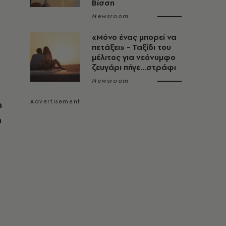
Βίσση
Newsroom
«Μόνο ένας μπορεί να
πετάξει» - Ταξίδι του
μέλιτος για νεόνυμφο
ζευγάρι πήγε...στράφι
Newsroom
η
ή