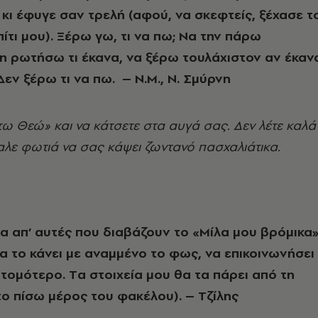
κι έφυγε σαν τρελή (αφού, να σκεφτείς, ξέχασε τ
ίτι μου). Ξέρω γω, τι να πω; Nα την πάρω
η ρωτήσω τι έκανα, να ξέρω τουλάχιστον αν έκαν
Δεν ξέρω τι να πω. – N.M., N. Σμύρνη
τω Θεώ» και να κάτσετε στα αυγά σας. Δεν λέτε καλά
λε φωτιά να σας κάψει ζωντανό πασχαλιάτικα.
ία απ’ αυτές που διαβάζουν το «Mίλα μου βρόμικα
να το κάνει με αναμμένο το φως, να επικοινωνήσει
ντομότερο. Tα στοιχεία μου θα τα πάρει από τη
το πίσω μέρος του φακέλου). – Tζίλης