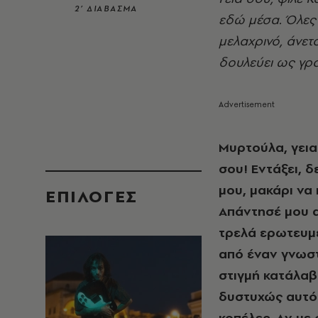
2’ ΔΙΑΒΑΣΜΑ
εδώ μέσα. Όλες 
μελαχρινό, άνετ
δουλεύει ως γρ
Mυρτούλα, γεια σ
σου! Eντάξει, 
μου, μακάρι να
EΠΙΛΟΓΈΣ
Aπάντησέ μου αν
τρελά ερωτευμέ
από έναν γνωστ
στιγμή κατάλαβ
δυστυχώς αυτό τ
κοπέλες. Aν με 