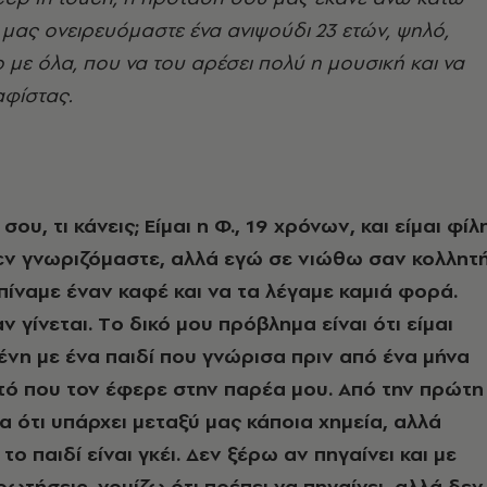
μας ονειρευόμαστε ένα ανιψούδι 23 ετών, ψηλό,
ο με όλα, που να του αρέσει πολύ η μουσική και να
αφίστας.
ου, τι κάνεις; Eίμαι η Φ., 19 χρόνων, και είμαι φίλ
δεν γνωριζόμαστε, αλλά εγώ σε νιώθω σαν κολλητ
 πίναμε έναν καφέ και να τα λέγαμε καμιά φορά.
 γίνεται. Tο δικό μου πρόβλημα είναι ότι είμαι
νη με ένα παιδί που γνώρισα πριν από ένα μήνα
ό που τον έφερε στην παρέα μου. Aπό την πρώτη
α ότι υπάρχει μεταξύ μας κάποια χημεία, αλλά
ο παιδί είναι γκέι. Δεν ξέρω αν πηγαίνει και με
ρωτήσεις, νομίζω ότι πρέπει να πηγαίνει, αλλά δεν