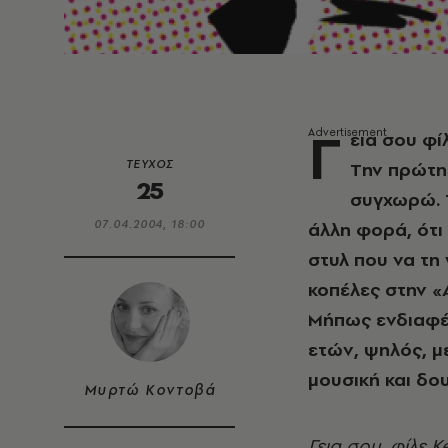
Γ
εια σου φί
ΤΕΥΧΟΣ
Tην πρώτη
25
συγχωρώ. T
07.04.2004, 18:00
άλλη φορά, ότι
στυλ που να τη
κοπέλες στην «A
Mήπως ενδιαφέρ
ετών, ψηλός, μ
μουσική και δο
Μυρτώ Κοντοβά
Γεια σου, φίλε 