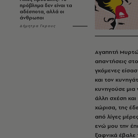
πρόβλημα δεν είναι τα
αδέσποτα, αλλά οι
άνθρωποι
Δήμητρα Γκρους
Aγαπητή Mυρτώ,
απαντήσεις στο 
γκόμενες είσαστ
και τον κυνηγάτ
κυνηγούσε μια 
άλλη σχέση και
χώρισα, της έδ
από λίγες μέρες
ενώ μου την έπ
ξαφνικά έβαλε 