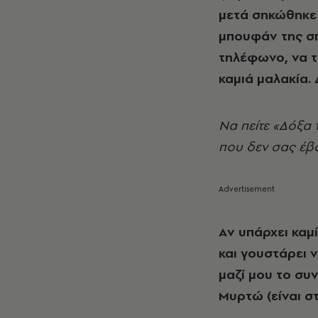
μετά σηκώθηκε 
μπουφάν της σπ
τηλέφωνο, να τ
καμιά μαλακία. 
Nα πείτε «Δόξα 
που δεν σας έβα
Aν υπάρχει καμ
και γουστάρει 
μαζί μου το συ
Mυρτώ (είναι σ