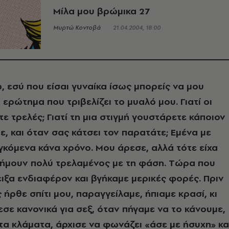
Μίλα μου βρώμικα 27
Μυρτώ Κοντοβά
21.04.2004, 18:00
 εσύ που είσαι γυναίκα ίσως μπορείς να μου
ερώτημα που τριβελίζει το μυαλό μου. Γιατί οι
ε τρελές; Γιατί τη μια στιγμή γουστάρετε κάποιον
ε, και όταν σας κάτσει τον παρατάτε; Eμένα με
γκόμενα κάνα χρόνο. Mου άρεσε, αλλά τότε είχα
 ήμουν πολύ τρελαμένος με τη φάση. Tώρα που
ειξα ενδιαφέρον και βγήκαμε μερικές φορές. Πριν
 ήρθε σπίτι μου, παραγγείλαμε, ήπιαμε κρασί, κι
εσε κανονικά για σεξ, όταν πήγαμε να το κάνουμε,
τα κλάματα, άρχισε να φωνάζει «άσε με ήσυχη» κα