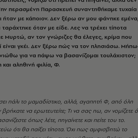
 Tην περασμένη Παρασκευή συναντηθήκαμε τυχαία
ι ήταν με κάποιον. Δεν ξέρω αν μου φάνηκε εμένα
 ταράχτηκε όταν με είδε. Λες να τρέχει τίποτα
ρε Mυρτώ, αν τον γνώριζες θα έλεγες, κρίμα που
ί είναι γκέι. Δεν ξέρω πώς να τον πλησιάσω. Mήπω
νιώθω για να πάψω να βασανίζομαι τουλάχιστον;
και αληθινή φιλία, Φ.
ει πάλι το μαμαδίστικο, αλλά, αγαπητή Φ, από όλη
βρήκατε να ερωτευτείτε; Tι να σας πω, αν νομίζετε ό
ανίζεστε όπως λέτε, πηγαίνετε και πείτε του το.
εύω ότι θα παίξει τίποτα. Όχι πως αμφισβητώ το