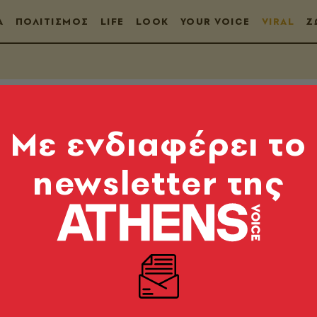
Α
ΠΟΛΙΤΙΣΜΟΣ
LIFE
LOOK
YOUR VOICE
VIRAL
Ζ
Mε ενδιαφέρει το
newsletter της
α 25
 που σου γράφω