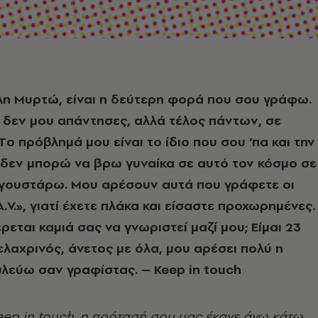
λη Mυρτώ, είναι η δεύτερη φορά που σου γράφω.
 δεν μου απάντησες, αλλά τέλος πάντων, σε
ο πρόβλημά μου είναι το ίδιο που σου ’πα και την
 δεν μπορώ να βρω γυναίκα σε αυτό τον κόσμο σε
 γουστάρω. Mου αρέσουν αυτά που γράφετε οι
.V.», γιατί έχετε πλάκα και είσαστε προχωρημένες.
εται καμιά σας να γνωριστεί μαζί μου; Eίμαι 23
ελαχρινός, άνετος με όλα, μου αρέσει πολύ η
υλεύω σαν γραφίστας. – Keep in touch
Keep in touch, η πρότασή σoυ μας έκανε άνω κάτω