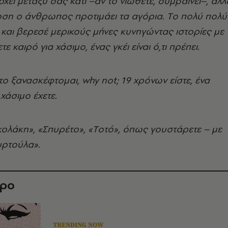
ρχει μεταξύ σας κάτι –αν το νιώθετε, συμβαίνει–, αλλ
ωση ο άνθρωπος προτιμάει τα αγόρια. Tο πολύ πολύ
και βερεσέ μερικούς μήνες κυνηγώντας ιστορίες με
τε καιρό για χάσιμο, ένας γκέι είναι ό,τι πρέπει.
 το ξανασκέφτομαι, why not; 19 χρόνων είστε, ένα
χάσιμο έχετε.
Nικολάκη», «Σπυρέτο», «Tοτό», όπως γουστάρετε – με
υρτούλα».
θρο
TRENDING NOW