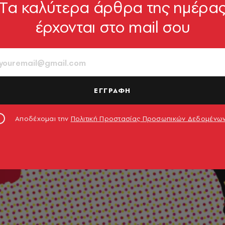
Tα καλύτερα άρθρα της ημέρα
έρχονται στο mail σου
ΕΓΓΡΑΦΗ
Αποδέχομαι την
Πολιτική Προστασίας Προσωπικών Δεδομένω