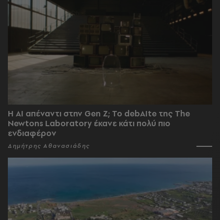
Η AI απέναντι στην Gen Z; Το debAIte της The
Newtons Laboratory έκανε κάτι πολύ πιο
ενδιαφέρον
Δημήτρης Αθανασιάδης