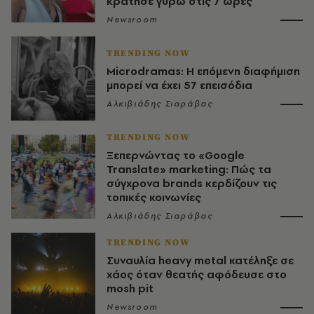
κράτησε γύρω στις 7 ώρες
Newsroom
TRENDING NOW
Microdramas: Η επόμενη διαφήμιση
μπορεί να έχει 57 επεισόδια
Αλκιβιάδης Σιαράβας
TRENDING NOW
Ξεπερνώντας το «Google
Translate» marketing: Πώς τα
σύγχρονα brands κερδίζουν τις
τοπικές κοινωνίες
Αλκιβιάδης Σιαράβας
TRENDING NOW
Συναυλία heavy metal κατέληξε σε
χάος όταν θεατής αφόδευσε στο
mosh pit
Newsroom