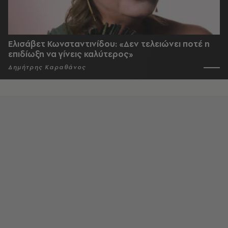
Ελισάβετ Κωνσταντινίδου: «Δεν τελειώνει ποτέ η
επιδίωξη να γίνεις καλύτερος»
Δημήτρης Καραθάνος