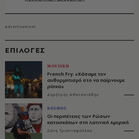
EΠΙΛΟΓΈΣ
ΜΟΥΣΙΚΗ
French Fry: «Χάσαμε τον
αυθορμητισμό στο να παίρνουμε
ρίσκα»
Δημήτρης Αθανασιάδης
ΚΟΣΜΟΣ
Οι περιπέτειες των Ρώσων
κατασκόπων στη Λατινική Αμερική
Σώτη Τριανταφύλλου