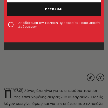
ΕΓΓΡΑΦΗ
Αποδέχομαι την
Πολιτική Προστασίας Προσωπικών
Δεδομένων
Π
ολύς λόγος έχει γίνει για το επεισόδιο-reunion
της επιτυχημένης σειράς «Τα Φιλαράκια». Πολύς
λόγος έχει γίνει όμως και για την επέτειο που πλησιάζει