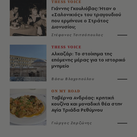
THESS VOICE
Γιάννης Γκουλιόβας: Ήταν ο
«Σαλονικιός» του τραγουδιού
που ερμήνευε ο Στράτος
Διονυσίου;
Στέφανος Τσιτσόπουλος
THESS VOICE
Αλκαζάρ: Το στοίχημα της
επόμενης μέρας για το ιστορικό
μνημείο
Βάσω Βλαχοπούλου
ON MY ROAD
Ταβέρνα Ανδρέας: κρητική
κουζίνα και μοναδική θέα στην
Αγία Τριάδα Ρεθύμνου
Γιώργος Ζαρζώνης