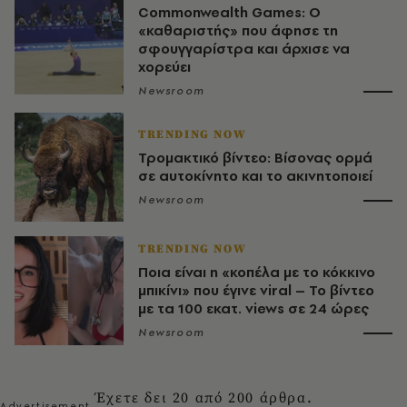
Commonwealth Games: Ο
«καθαριστής» που άφησε τη
σφουγγαρίστρα και άρχισε να
χορεύει
Newsroom
TRENDING NOW
Τρομακτικό βίντεο: Βίσονας ορμά
σε αυτοκίνητο και το ακινητοποιεί
Newsroom
TRENDING NOW
Ποια είναι η «κοπέλα με το κόκκινο
μπικίνι» που έγινε viral – Το βίντεο
με τα 100 εκατ. views σε 24 ώρες
Newsroom
Έχετε δει
20
από
200
άρθρα.