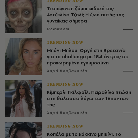
TRENDING NOW
Τι απέγινε η ζόμπι εκδοχή της
Αντζελίνα Τζολί; Η ζωή αυτής της
γυναίκας σήμερα
Newsroom
TRENDING NOW
Μπόνι Μπλου: Οργή στη Βρετανία
για το challenge με 154 άντρες σε
προχωρημένη εγκυμοσύνη
Χαρά Βαμβακούλα
TRENDING NOW
Κίμπερλι Γκίλφοϊλ: Παραλίγο πτώση
στη θάλασσα λόγω των 16ποντων
της
Χαρά Βαμβακούλα
TRENDING NOW
Κοπέλα με το κόκκινο μπικίνι: Το