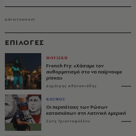
EΠΙΛΟΓΈΣ
ΜΟΥΣΙΚΗ
French Fry: «Χάσαμε τον
αυθορμητισμό στο να παίρνουμε
ρίσκα»
Δημήτρης Αθανασιάδης
ΚΟΣΜΟΣ
Οι περιπέτειες των Ρώσων
κατασκόπων στη Λατινική Αμερική
Σώτη Τριανταφύλλου