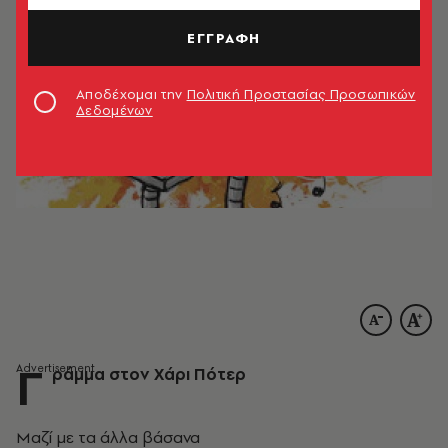
ΕΓΓΡΑΦΗ
Αποδέχομαι την
Πολιτική Προστασίας Προσωπικών
Δεδομένων
Γ
ράμμα στον Χάρι Πότερ
Μαζί με τα άλλα βάσανα