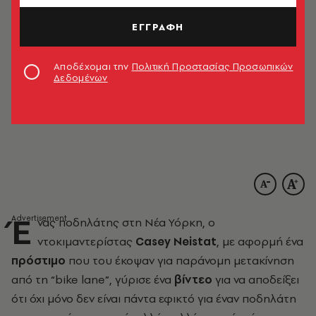
ΕΓΓΡΑΦΗ
Αποδέχομαι την
Πολιτική Προστασίας Προσωπικών
Δεδομένων
Έ
νας ποδηλάτης στη Νέα Υόρκη, ο
ντοκιμαντερίστας
Casey Neistat
, με αφορμή ένα
πρόστιμο
που του έκοψαν για παράνομη μετακίνηση
από τη “bike lane”, γύρισε ένα
βίντεο
για να αποδείξει
ότι όχι μόνο δεν είναι πάντα εφικτό για έναν ποδηλάτη