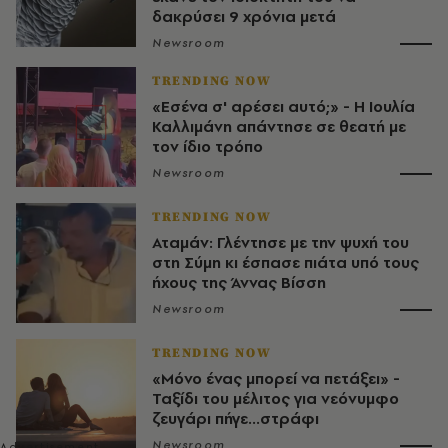
δακρύσει 9 χρόνια μετά
Newsroom
TRENDING NOW
«Εσένα σ' αρέσει αυτό;» - Η Ιουλία
Καλλιμάνη απάντησε σε θεατή με
τον ίδιο τρόπο
Newsroom
TRENDING NOW
Αταμάν: Γλέντησε με την ψυχή του
στη Σύμη κι έσπασε πιάτα υπό τους
ήχους της Άννας Βίσση
Newsroom
TRENDING NOW
«Μόνο ένας μπορεί να πετάξει» -
Ταξίδι του μέλιτος για νεόνυμφο
ζευγάρι πήγε...στράφι
Newsroom