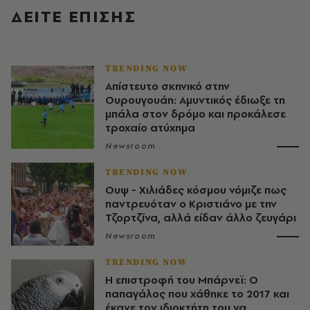
ΔΕΙΤΕ ΕΠΙΣΗΣ
TRENDING NOW
Απίστευτο σκηνικό στην
Ουρουγουάη: Αμυντικός έδιωξε τη
μπάλα στον δρόμο και προκάλεσε
τροχαίο ατύχημα
Newsroom
TRENDING NOW
Ουψ - Χιλιάδες κόσμου νόμιζε πως
παντρευόταν ο Κριστιάνο με την
Τζορτζίνα, αλλά είδαν άλλο ζευγάρι
Newsroom
TRENDING NOW
Η επιστροφή του Μπάρνεϊ: Ο
παπαγάλος που χάθηκε το 2017 και
έκανε τον ιδιοκτήτη του να