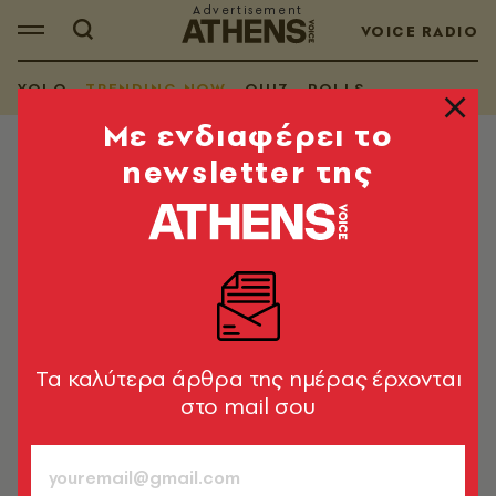
VOICE RADIO
YOLO
TRENDING NOW
QUIZ
POLLS
Mε ενδιαφέρει το
newsletter της
TRENDING NOW
Αυτά παθαίνεις...
...αν (δε) μένεις στη λωρίδα κυκλοφορίας ποδηλάτων!
Μάρω Ζήνα
10.06.2011, 18:48
1’ ΔΙΑΒΑΣΜΑ
Tα καλύτερα άρθρα της ημέρας έρχονται
στο mail σου