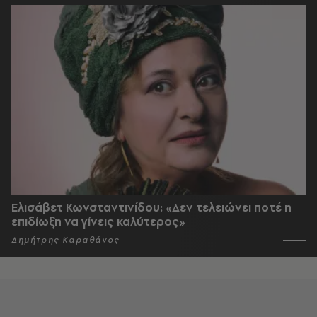
Ελισάβετ Κωνσταντινίδου: «Δεν τελειώνει ποτέ η
επιδίωξη να γίνεις καλύτερος»
Δημήτρης Καραθάνος