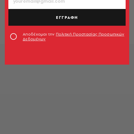
ΕΙΚΑΣΤΙΚΑ
Τα 100 ερωτευμένα ζευγάρια που
κατέλαβαν το Παρίσι
ΕΓΓΡΑΦΗ
Δημήτρης Αθανασιάδης
Αποδέχομαι την
Πολιτική Προστασίας Προσωπικών
Δεδομένων