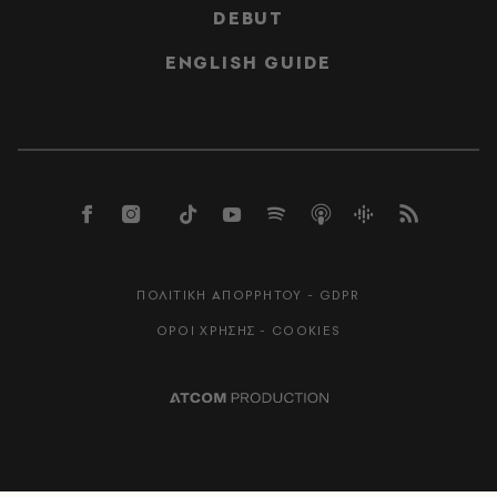
DEBUT
ENGLISH GUIDE
ΠΟΛΙΤΙΚΗ ΑΠΟΡΡΗΤΟΥ - GDPR
ΟΡΟΙ ΧΡΗΣΗΣ - COOKIES