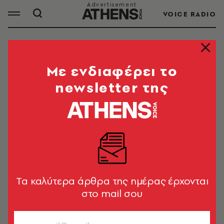
VOICE RADIO
ΖΕΥΓΑΡΙΑ
Mε ενδιαφέρει το
newsletter της
ΟΛΑ ΤΑ ΑΡΘΡΑ ΤΟΥ TAG
ΖΕΥΓΑΡΙΑ
TRENDING NOW
Τον παρακάλεσε να φύγει γιατί είχε
καρκίνο και αυτός της έκανε
Tα καλύτερα άρθρα της ημέρας έρχονται
πρόταση γάμου (εικόνες, video)
στο mail σου
Newsroom