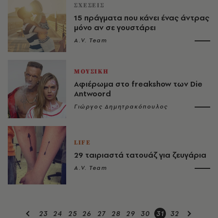
ΣΧΕΣΕΙΣ
15 πράγματα που κάνει ένας άντρας
μόνο αν σε γουστάρει
A.V. Team
ΜΟΥΣΙΚΗ
Αφιέρωμα στο freakshow των Die
Antwoord
Γιώργος Δημητρακόπουλος
LIFE
29 ταιριαστά τατουάζ για ζευγάρια
A.V. Team
23
24
25
26
27
28
29
30
31
32