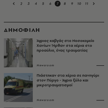
2
3
4
5
6
7
8
9
10
11
ΔΗΜΟΦΙΛΗ
Άγριος καβγάς στο Νοσοκομείο
Χανίων: Ήρθαν στα χέρια στο
προαύλιο, ένας τραυματίας
Newsroom
Πιάστηκαν στα χέρια σε πανηγύρι
στον Πύργο - Άγριο ξύλο και
μικροτραυματισμοί
Newsroom