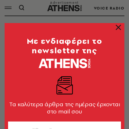
VOICE RADIO
ΞΥΛΟΔΑΡΜΟΣ
Mε ενδιαφέρει το
newsletter της
ΟΛΑ ΤΑ ΑΡΘΡΑ ΤΟΥ TAG
ΞΥΛΟΔΑΡΜΟΣ
ΚΟΙΝΩΝΙΑ
Άγριος ξυλοδαρμός 16χρονου στα
Ιωάννινα - Του έστησαν ενέδρα, τον
Tα καλύτερα άρθρα της ημέρας έρχονται
χτυπήσαν με σιδερογροθιά
στο mail σου
Newsroom